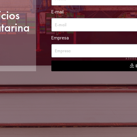
cios
E-mail
atarina
Empresa