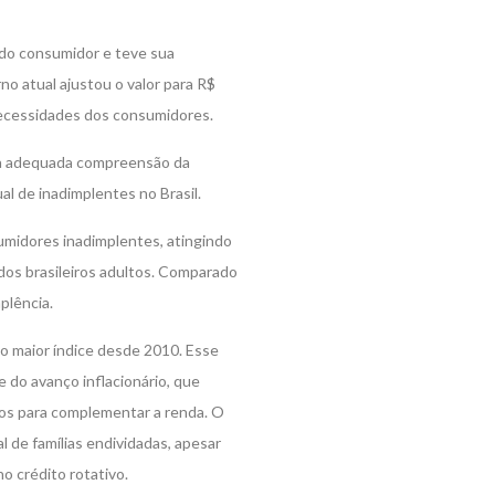
a do consumidor e teve sua
no atual ajustou o valor para R$
ecessidades dos consumidores.
ma adequada compreensão da
al de inadimplentes no Brasil.
umidores inadimplentes, atingindo
os brasileiros adultos. Comparado
plência.
 o maior índice desde 2010. Esse
 do avanço inflacionário, que
mos para complementar a renda. O
 de famílias endividadas, apesar
o crédito rotativo.