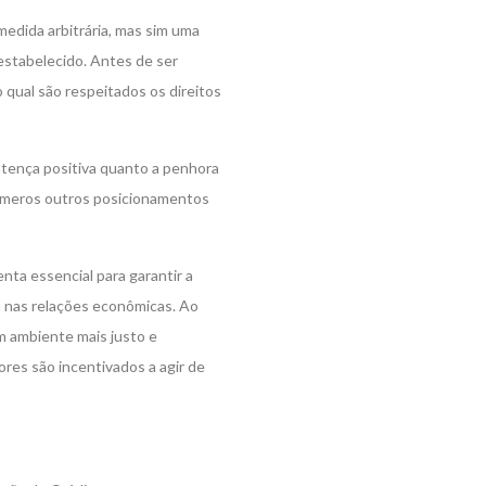
edida arbitrária, mas sim uma
estabelecido. Antes de ser
o qual são respeitados os direitos
ença positiva quanto a penhora
inúmeros outros posicionamentos
nta essencial para garantir a
ca nas relações econômicas. Ao
m ambiente mais justo e
ores são incentivados a agir de