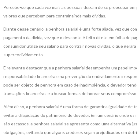
Percebe-se que cada vez mais as pessoas deixam de se preocupar em p
valores que percebem para contrair ainda mais dívidas.
Diante desse cenário, a penhora salarial é uma forte aliada, vez que co
pagamento da dívida, vez que o desconto é feito direto em folha de p
consumidor utilize seu salário para contrair novas dívidas, o que ger
superendividamento.
É relevante destacar que a penhora salarial desempenha um papel im
responsabilidade financeira e na prevenção do endividamento irrespon
pode ser objeto de penhora em caso de inadimplência, o devedor tend
transações financeiras e a buscar formas de honrar seus compromissos
Além disso, a penhora salarial é uma forma de garantir a igualdade de 
evitar a dilapidação do patrimônio do devedor. Em um cenário onde os 
são escassos, a penhora salarial se apresenta como uma alternativa jus
obrigações, evitando que alguns credores sejam prejudicados em detr