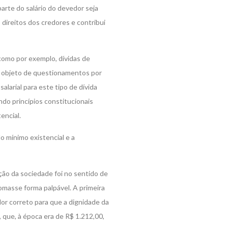
arte do salário do devedor seja
 direitos dos credores e contribui
 como por exemplo, dívidas de
o objeto de questionamentos por
larial para este tipo de dívida
do princípios constitucionais
encial.
o mínimo existencial e a
ão da sociedade foi no sentido de
omasse forma palpável. A primeira
or correto para que a dignidade da
 que, à época era de R$ 1.212,00,