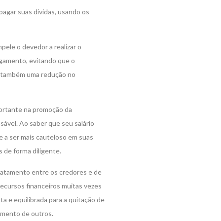
agar suas dívidas, usando os
mpele o devedor a realizar o
agamento, evitando que o
ará também uma redução no
portante na promoção da
sável. Ao saber que seu salário
e a ser mais cauteloso em suas
 de forma diligente.
tratamento entre os credores e de
recursos financeiros muitas vezes
ta e equilibrada para a quitação de
imento de outros.