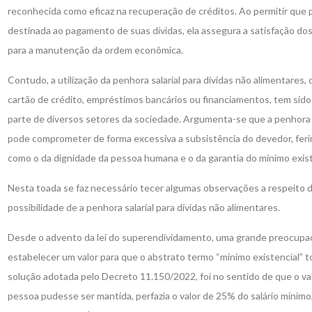
reconhecida como eficaz na recuperação de créditos. Ao permitir que p
destinada ao pagamento de suas dívidas, ela assegura a satisfação dos
para a manutenção da ordem econômica.
Contudo, a utilização da penhora salarial para dívidas não alimentares,
cartão de crédito, empréstimos bancários ou financiamentos, tem sid
parte de diversos setores da sociedade. Argumenta-se que a penhora sa
pode comprometer de forma excessiva a subsistência do devedor, ferin
como o da dignidade da pessoa humana e o da garantia do mínimo exist
Nesta toada se faz necessário tecer algumas observações a respeito d
possibilidade de a penhora salarial para dívidas não alimentares.
Desde o advento da lei do superendividamento, uma grande preocupaç
estabelecer um valor para que o abstrato termo “mínimo existencial” t
solução adotada pelo Decreto 11.150/2022, foi no sentido de que o val
pessoa pudesse ser mantida, perfazia o valor de 25% do salário mínimo,