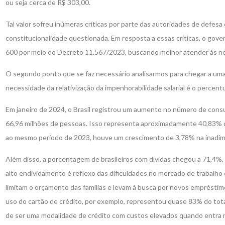
ou seja cerca de R$ 303,00.
Tal valor sofreu inúmeras críticas por parte das autoridades de defes
constitucionalidade questionada. Em resposta a essas críticas, o gover
600 por meio do Decreto 11.567/2023, buscando melhor atender às n
O segundo ponto que se faz necessário analisarmos para chegar a u
necessidade da relativização da impenhorabilidade salarial é o percentu
Em janeiro de 2024, o Brasil registrou um aumento no número de cons
66,96 milhões de pessoas. Isso representa aproximadamente 40,83% d
ao mesmo período de 2023, houve um crescimento de 3,78% na inadim
Além disso, a porcentagem de brasileiros com dívidas chegou a 71,4%,
alto endividamento é reflexo das dificuldades no mercado de trabalho e
limitam o orçamento das famílias e levam à busca por novos emprésti
uso do cartão de crédito, por exemplo, representou quase 83% do total
de ser uma modalidade de crédito com custos elevados quando entra n