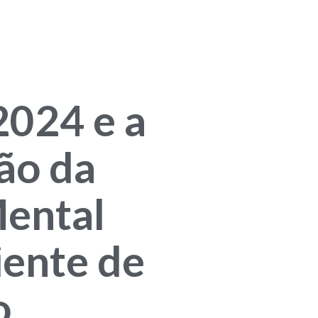
024 e a
ão da
ental
ente de
o