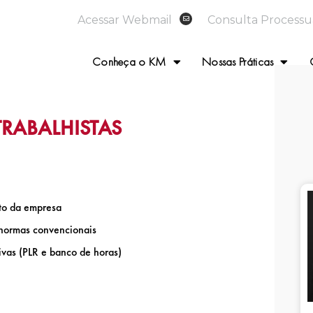
Acessar Webmail
Consulta Processu
Conheça o KM
Nossas Práticas
TRABALHISTAS
to da empresa
 normas convencionais
ivas (PLR e banco de horas)