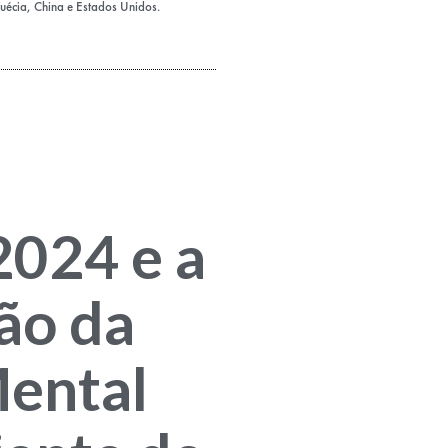
Suécia, China e Estados Unidos.
024 e a
ão da
ental