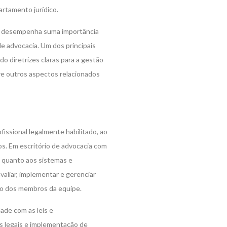
artamento jurídico.
ica desempenha suma importância
de advocacia. Um dos principais
o diretrizes claras para a gestão
re outros aspectos relacionados
fissional legalmente habilitado, ao
os. Em escritório de advocacia com
 quanto aos sistemas e
aliar, implementar e gerenciar
to dos membros da equipe.
ade com as leis e
os legais e implementação de