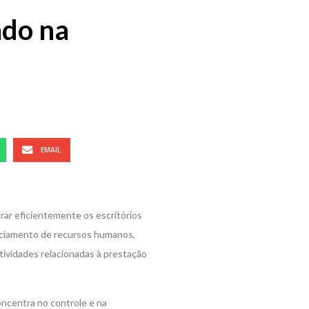
ado na
EMAIL
trar eficientemente os escritórios
nciamento de recursos humanos,
tividades relacionadas à prestação
concentra no controle e na