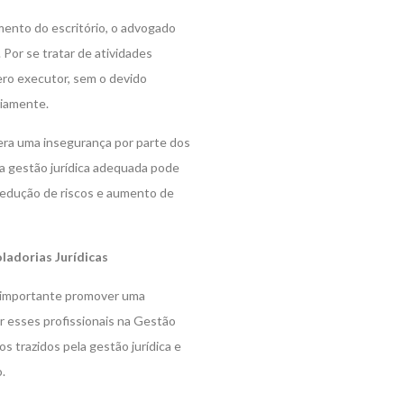
amento do escritório, o advogado
 Por se tratar de atividades
ero executor, sem o devido
riamente.
era uma insegurança por parte dos
a gestão jurídica adequada pode
 redução de riscos e aumento de
ladorias Jurídicas
 é importante promover uma
 esses profissionais na Gestão
s trazidos pela gestão jurídica e
.