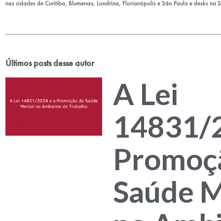
nas cidades de Curitiba, Blumenau, Londrina, Florianópolis e São Paulo e desks na 
Últimos posts desse autor
A Lei
14831/2
Promoç
Saúde M