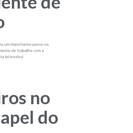
ente de
o
deu um importante passo na
iente de trabalho com a
 lei institui
iros no
Papel do