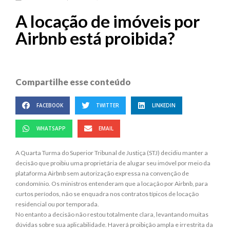
A locação de imóveis por
Airbnb está proibida?
Compartilhe esse conteúdo
FACEBOOK
TWITTER
LINKEDIN
WHATSAPP
EMAIL
A Quarta Turma do Superior Tribunal de Justiça (STJ) decidiu manter a
decisão que proibiu uma proprietária de alugar seu imóvel por meio da
plataforma Airbnb sem autorização expressa na convenção de
condomínio. Os ministros entenderam que a locação por Airbnb, para
curtos períodos, não se enquadra nos contratos típicos de locação
residencial ou por temporada.
No entanto a decisão não restou totalmente clara, levantando muitas
dúvidas sobre sua aplicabilidade. Haverá proibição ampla e irrestrita da