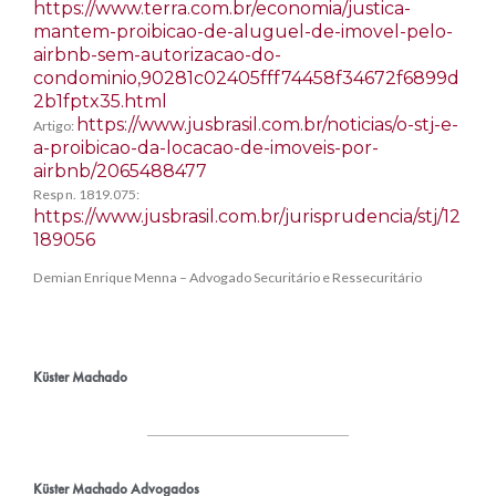
https://www.terra.com.br/economia/justica-
mantem-proibicao-de-aluguel-de-imovel-pelo-
airbnb-sem-autorizacao-do-
condominio,90281c02405fff74458f34672f6899d
2b1fptx35.html
https://www.jusbrasil.com.br/noticias/o-stj-e-
Artigo:
a-proibicao-da-locacao-de-imoveis-por-
airbnb/2065488477
Resp n. 1819.075:
https://www.jusbrasil.com.br/jurisprudencia/stj/12
189056
Demian Enrique Menna – Advogado Securitário e Ressecuritário
Küster Machado
Küster Machado Advogados