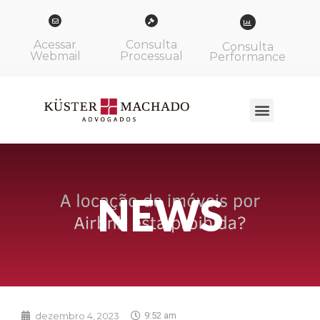
Acessar
Consulta
Consulta
Webmail
Processual
Performance
NEWS
dezembro 4, 2023
9:52 am