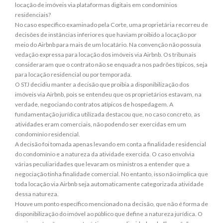
locação de imóveis via plataformas digitais em condomínios
residenciais?
No caso específico examinado pela Corte, uma proprietária recorreu de
decisões de instâncias inferiores que haviam proibido a locação por
meio do Airbnb para mais de um locatário. Na convenção não possuía
vedação expressa para locação dos imóveis via Airbnb. Os tribunais
consideraram que o contrato não se enquadra nos padrões típicos, seja
para locação residencial ou por temporada.
O STJ decidiu manter a decisão que proibia a disponibilização dos
imóveis via Airbnb, pois se entendeu que os proprietários estavam, na
verdade, negociando contratos atípicos de hospedagem. A
fundamentação jurídica utilizada destacou que, no caso concreto, as
atividades eram comerciais, não podendo ser exercidas em um
condomínio residencial.
A decisão foi tomada apenas levando em conta a finalidade residencial
do condomínio e a natureza da atividade exercida. O caso envolvia
várias peculiaridades que levaram os ministros a entender que a
negociação tinha finalidade comercial. No entanto, isso não implica que
toda locação via Airbnb seja automaticamente categorizada atividade
dessa natureza.
Houve um ponto específico mencionado na decisão, que não é forma de
disponibilização do imóvel ao público que define a natureza jurídica. O