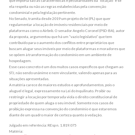
que importa são as características e peculiaridades da “locação” e se
ela respeita ou não as regras estabelecidas pela convenção
condominial e pela legislação pertinente.
No Senado, tramita desde 2019 um projeto de lei (PL) que quer
regulamentar a locação de imóveis residenciais por meio de
plataformas como o Airbnb. O senador Angelo Coronel (PSD-BA), autor
da proposta, argumentou que há um “vazio legislativo” que tem
contribuído para o aumento dos conflitos entre proprietários que
buscam alugar seus imóveis por meio de plataformas e moradores que
se opõem à transformação do condomínio em um ambiente de
hospedagem.
Esse caso concreto é um dos muitos casos específicos que chegam ao
STJ, não sendo unânime e nem vinculante, valendo apenas para as
situações apresentadas.
A matéria carece de maiores estudos e aprofundamentos, pois o
aluguel é legal, expressamente na Lei do Inquilinato. Proibir ou
restringir a locação por temporada viola o direito constitucional de
propriedade de quem aluga o seu imóvel. Somente nos casos de
proibição expressa na convenção do condomínio é que estaremos
diante de um quadro maior de certeza quanto à vedação.
Julgado em referência: REsp n. 1.819.075
Matéria: