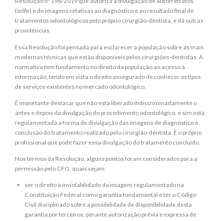
Resolução nº 196/2019 que autoriza a divulgação de autorretratos
(
selfie
) e de imagens relativas ao diagnóstico e ao resultado final de
tratamentos odontológicos pelo próprio cirurgião-dentista, e dá outras
providências.
Essa Resolução foi pensada para esclarecer a população sobre as mais
modernas técnicas que estão disponíveis pelos cirurgiões-dentistas. A
normativa tem fundamento no direito da população ao acesso à
informação, tendo em vista o direito assegurado de conhecer os tipos
de serviços existentes no mercado odontológico.
É importante destacar que não está liberado indiscriminadamente o
antes e depois da divulgação do procedimento odontológico, e sim está
regulamentada a forma de divulgação das imagens de diagnóstico e
conclusão do tratamento realizado pelo cirurgião-dentista. É o próprio
profissional que pode fazer essa divulgação do tratamento concluído.
Nos termos da Resolução, alguns pontos foram considerados para a
permissão pelo CFO, quais sejam:
ser o direito à inviolabilidade da imagem regulamentado na
Constituição Federal como garantia fundamental e ter o Código
Civil disciplinado sobre a possibilidade de disponibilidade desta
garantia por terceiros, perante autorização prévia e expressa de