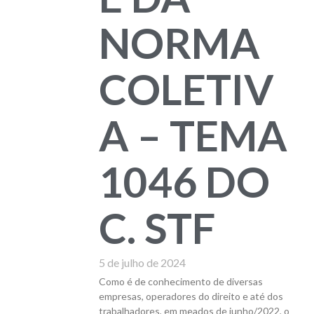
NORMA
COLETIV
A – TEMA
1046 DO
C. STF
5 de julho de 2024
Como é de conhecimento de diversas
empresas, operadores do direito e até dos
trabalhadores, em meados de junho/2022, o