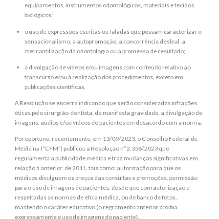
equipamentos, instrumentos odontológicos, materiais e tecidos
biológicos;
o uso de expressões escritas ou faladas que possam caracterizar o
sensacionalismo, a autopromoção, a concorrência desleal, a
mercantilização da odontologia ou a promessa de resultado;
a divulgação de vídeos e/ou imagens com conteúdo relativo ao
transcurso e/ou à realização dos procedimentos, exceto em
publicações científicas.
A Resolução se encerra indicando que serão consideradas infrações
éticas pelo cirurgião-dentista, de manifesta gravidade, a divulgação de
imagens, áudios e/ou vídeos de pacientes em desacordo com a norma.
Por oportuno, recentemente, em 13/09/2023, o Conselho Federal de
Medicina (“CFM”) publicou a Resolução nº 2.336/2023 que
regulamenta a publicidade médica e traz mudanças significativas em
relação à anterior, de 2011, tais como: autorização para que os
médicos divulguem os preços das consultas e promoções, permissão
para o uso de imagens de pacientes, desde que com autorização e
respeitadas as normas de ética médica, ou de banco de fotos,
mantendo o caráter educativo (o regramento anterior proibia
expressamente o uso de imagens do paciente).