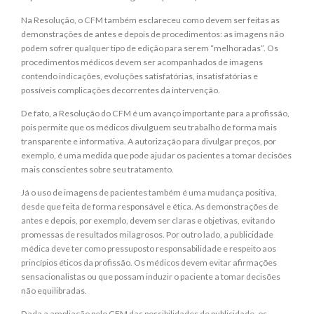
Na Resolução, o CFM também esclareceu como devem ser feitas as
demonstrações de antes e depois de procedimentos: as imagens não
podem sofrer qualquer tipo de edição para serem “melhoradas”. Os
procedimentos médicos devem ser acompanhados de imagens
contendo indicações, evoluções satisfatórias, insatisfatórias e
possíveis complicações decorrentes da intervenção.
De fato, a Resolução do CFM é um avanço importante para a profissão,
pois permite que os médicos divulguem seu trabalho de forma mais
transparente e informativa. A autorização para divulgar preços, por
exemplo, é uma medida que pode ajudar os pacientes a tomar decisões
mais conscientes sobre seu tratamento.
Já o uso de imagens de pacientes também é uma mudança positiva,
desde que feita de forma responsável e ética. As demonstrações de
antes e depois, por exemplo, devem ser claras e objetivas, evitando
promessas de resultados milagrosos. Por outro lado, a publicidade
médica deve ter como pressuposto responsabilidade e respeito aos
princípios éticos da profissão. Os médicos devem evitar afirmações
sensacionalistas ou que possam induzir o paciente a tomar decisões
não equilibradas.
Dada a ampliação pelo CFM das possibilidades de publicidade, os