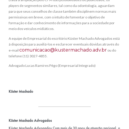
players
de segmentos similares, tal como da odontologia, aguardam
para que seus conselhos de classe também disciplinem normas mais
permissivas em breve, com o intuito de fomentar o objetivo de
formação e dar conhecimento de informações para a sociedade por
meio dos veículos midiáticos.
A equipe de Empresarial do escritório Küster Machado Advogados está
à disposição para auxiliá-los e esclarecer eventuais dúvidas através do
comunicacao@kustermachado.adv.br
e-mail
ou do
telefone (11) 3027-4855.
Advogado Lucas Ramires Pêgo (Empresarial Integrado)
Küster Machado
Küster Machado Advogados
Küster Machado Advogados Com mais de 30 anos de atuação nacional, o