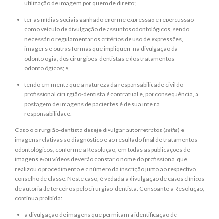
utilização de imagem por quem de direito;
ter as mídias sociais ganhado enorme expressão e repercussão
como veículo de divulgação de assuntos odontológicos, sendo
necessário regulamentar os critérios de uso de expressões,
imagens e outras formas que impliquem na divulgação da
odontologia, dos cirurgiões-dentistas e dos tratamentos
odontológicos; e,
tendo em mente que a natureza da responsabilidade civil do
profissional cirurgião-dentista é contratual e, por consequência, a
postagem de imagens de pacientes é de sua inteira
responsabilidade.
Caso o cirurgião-dentista deseje divulgar autorretratos (
selfie
) e
imagens relativas ao diagnóstico e ao resultado final de tratamentos
odontológicos, conforme a Resolução, em todas as publicações de
imagens e/ou vídeos deverão constar o nome do profissional que
realizou o procedimento e o número da inscrição junto ao respectivo
conselho de classe. Neste caso, é vedada a divulgação de casos clínicos
de autoria de terceiros pelo cirurgião-dentista. Consoante a Resolução,
continua proibida:
a divulgação de imagens que permitam a identificação de