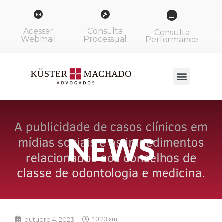
Acessar
Consulta
Consulta
Webmail
Processual
Performance
NEWS
outubro 4, 2023
10:23 am