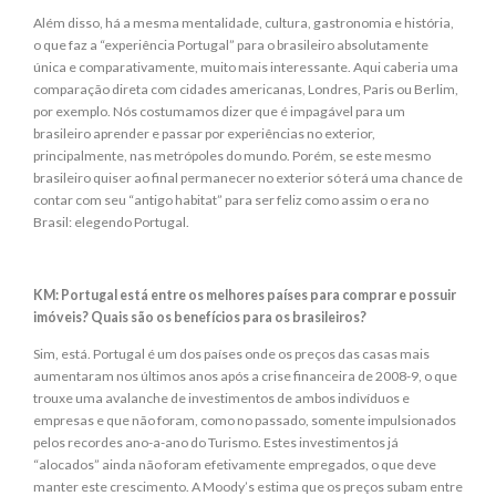
Além disso, há a mesma mentalidade, cultura, gastronomia e história,
o que faz a “experiência Portugal” para o brasileiro absolutamente
única e comparativamente, muito mais interessante. Aqui caberia uma
comparação direta com cidades americanas, Londres, Paris ou Berlim,
por exemplo. Nós costumamos dizer que é impagável para um
brasileiro aprender e passar por experiências no exterior,
principalmente, nas metrópoles do mundo. Porém, se este mesmo
brasileiro quiser ao final permanecer no exterior só terá uma chance de
contar com seu “antigo habitat” para ser feliz como assim o era no
Brasil: elegendo Portugal.
KM: Portugal está entre os melhores países para comprar e possuir
imóveis? Quais são os benefícios para os brasileiros?
Sim, está. Portugal é um dos países onde os preços das casas mais
aumentaram nos últimos anos após a crise financeira de 2008-9, o que
trouxe uma avalanche de investimentos de ambos indivíduos e
empresas e que não foram, como no passado, somente impulsionados
pelos recordes ano-a-ano do Turismo. Estes investimentos já
“alocados” ainda não foram efetivamente empregados, o que deve
manter este crescimento. A Moody’s estima que os preços subam entre