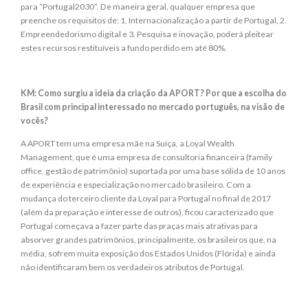
para “Portugal2030”. De maneira geral, qualquer empresa que
preenche os requisitos de: 1. Internacionalização a partir de Portugal, 2.
Empreendedorismo digital e 3. Pesquisa e inovação, poderá pleitear
estes recursos restituíveis a fundo perdido em até 80%.
KM: Como surgiu a ideia da criação da APORT? Por que a escolha do
Brasil com principal interessado no mercado português, na visão de
vocês?
A APORT tem uma empresa mãe na Suíça, a Loyal Wealth
Management, que é uma empresa de consultoria financeira (family
office, gestão de patrimônio) suportada por uma base sólida de 10 anos
de experiência e especialização no mercado brasileiro. Com a
mudança do terceiro cliente da Loyal para Portugal no final de 2017
(além da preparação e interesse de outros), ficou caracterizado que
Portugal começava a fazer parte das praças mais atrativas para
absorver grandes patrimônios, principalmente, os brasileiros que, na
média, sofrem muita exposição dos Estados Unidos (Flórida) e ainda
não identificaram bem os verdadeiros atributos de Portugal.