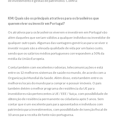
de investimento e gestão de patrimônio. Confira:
KM: Quais são os principais atrativos para os brasileiros que
querem viver ou investir em Portugal?
Os atrativos para os brasileiros viverem e investirem em Portugal vão
além daqueles que seriam válidos a qualquer indivíduo ou investidor de
qualquer outro país. Algumas das vantagens genéricas para se viver e
investir no país são a elevada qualidade de vida por um baixo custo,
sendo que os salários médios portugueses correspondem a 50% da
média da União Europeia.
Conta também com excelentes rodovias, telecomunicações e está
entre os 12 melhores sistemas de saúde no mundo, de acordo com a
Organização Mundial da Saúde. Além disso, está também entre os
melhores locais do mundo para comprar e possuir imóveis. O país
também detém o melhor programa de residência da UE para
investidores não pertencentes à UE / EEE / Suíça, com possibilidade de
obtenção de residência permanente ou cidadania após 5 anos. Sem
contar que é um excelente país para aposentados e indivíduos com
patrimônio para investimentos, com possibilidade de isenção fiscal de
10 anos para receita de fonte não-portuguesa.