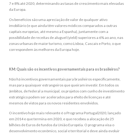
7 e 8% até 2020, determinando as taxas de crescimento mais elevadas
da Europa.
Os benefícios são uma apreciação de valor de qualquer ativo
imobiliário (e que ainda têm valores módicos comparados a outras
capitais europeias, até mesmo a Espanha), juntamente com a
possibilidade de receitas de aluguel (yield) superiores a 6% ao ano, nas
zonas urbanas de maior turismo, como Lisboa, Cascais e Porto, o que
correspondem às melhores da Europa hoje.
KM: Quais são os incentivos governamentais para os brasileiros?
Não há incentivos governamentais para brasileiros especificamente,
mas para quaisquer estrangeiros que queiram investir. Em todos os
âmbitos, de federal a municipal, os projetos com cunho de investimento
estratégico podem ser acelerados para efeito de licenças e até
mesmos de vistos para os novos residentes envolvidos.
O incentivo hoje mais relevante é o Programa Portugal2020, lançado
em 2014 e que termina em 2020, e que recebeu a alocação de 25
bilhões de Euros de fundos da União Européia. O programa visa o
desenvolvimento econômico, social e territorial e deve ainda evoluir