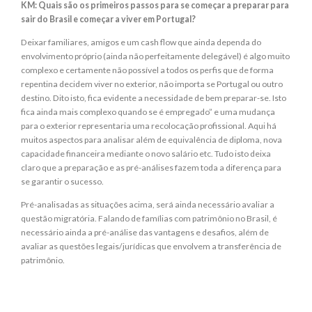
KM: Quais são os primeiros passos para se começar a preparar para
sair do Brasil e começar a viver em Portugal?
Deixar familiares, amigos e um cash flow que ainda dependa do
envolvimento próprio (ainda não perfeitamente delegável) é algo muito
complexo e certamente não possível a todos os perfis que de forma
repentina decidem viver no exterior, não importa se Portugal ou outro
destino. Dito isto, fica evidente a necessidade de bem preparar-se. Isto
fica ainda mais complexo quando se é empregado” e uma mudança
para o exterior representaria uma recolocação profissional. Aqui há
muitos aspectos para analisar além de equivalência de diploma, nova
capacidade financeira mediante o novo salário etc. Tudo isto deixa
claro que a preparação e as pré-análises fazem toda a diferença para
se garantir o sucesso.
Pré-analisadas as situações acima, será ainda necessário avaliar a
questão migratória. Falando de famílias com patrimônio no Brasil, é
necessário ainda a pré-análise das vantagens e desafios, além de
avaliar as questões legais/jurídicas que envolvem a transferência de
patrimônio.