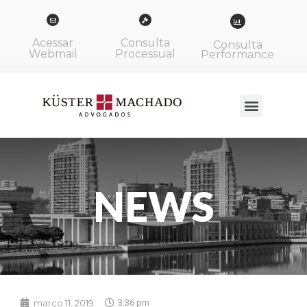
Acessar
Consulta
Consulta
Webmail
Processual
Performance
NEWS
março 11, 2019
3:36 pm