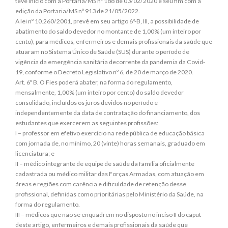
teve início com a Portaria/MS nº 188 de 03/02/2020 e seu fim com a
edição da Portaria/MS nº 913 de 21/05/2022.
A lei nº 10.260/2001, prevê em seu artigo 6º-B, III, a possibilidade de
abatimento do saldo devedor no montante de 1,00% (um inteiro por
cento), para médicos, enfermeiros e demais profissionais da saúde que
atuaram no Sistema Único de Saúde (SUS) durante o período de
vigência da emergência sanitária decorrente da pandemia da Covid-
19, conforme o Decreto Legislativo nº 6, de 20 de março de 2020.
Art. 6º B. O Fies poderá abater, na forma do regulamento,
mensalmente, 1,00% (um inteiro por cento) do saldo devedor
consolidado, incluídos os juros devidos no período e
independentemente da data de contratação do financiamento, dos
estudantes que exercerem as seguintes profissões:
I – professor em efetivo exercício na rede pública de educação básica
com jornada de, no mínimo, 20 (vinte) horas semanais, graduado em
licenciatura; e
II – médico integrante de equipe de saúde da família oficialmente
cadastrada ou médico militar das Forças Armadas, com atuação em
áreas e regiões com carência e dificuldade de retenção desse
profissional, definidas como prioritárias pelo Ministério da Saúde, na
forma do regulamento.
III – médicos que não se enquadrem no disposto no inciso II do caput
deste artigo, enfermeiros e demais profissionais da saúde que