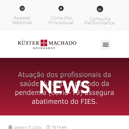
Acessar
Consulta
Consulta
Webmail
Processual
Performance
NEWS
janeiro 17, 2024
10:15 am