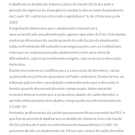
trabalhem no âmbito do Sistema Único de Saúde (SUS) durante o
período de vigência da emergência sanitária decorrente da pandemia
da Covid-19, conforme o Decreto Legislativo nº 6, de 20 de março de
2020.
A legislação determina que o abatimento mensal será
operacionalizado anualmente pelo agente operador do Fies. Entretanto
muitos profissionais da saúde quando da solicitação do abatimento
estão enfrentando dificuldades nas negociações com as instituições,
visto que os responsáveis pelo abatimento criam uma série de
dificuldades, seja no procedimento exigido, seja no prazo e desconto
deferidos.
Diante dos inúmeros conflitos para a concessão do benefício, várias
ações judiciais já foram ajuizadas no Poder Judiciário. Desta forma, os
tribunais pátrios têm consolidado o entendimento que o desconto é
devido quando documentalmente comprovado, determinando
inclusive liminarmente que a união deve abater do saldo devedor o
período efetivamente de trabalho comprovado no enfrentamento da
COVID-19.
Portanto, profissionais da saúde que possuem financiamento do FIES, e
que heroicamente trabalharam no âmbito do Sistema Único de Saúde
(SUS) na linha de frente no enfrentamento da pandemia COVID-19,
possuem direito ao abatimento de 1% (um por cento) do saldo devedor