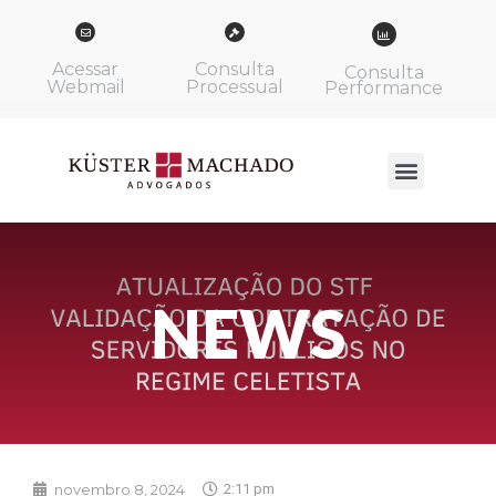
Acessar
Consulta
Consulta
Webmail
Processual
Performance
NEWS
novembro 8, 2024
2:11 pm