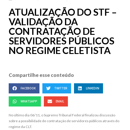
ATUALIZAÇÃO DO STF –
VALIDAÇÃO DA
CONTRATAÇÃO DE
SERVIDORES PÚBLICOS
NO REGIME CELETISTA
Compartilhe esse conteúdo
FACEBOOK
TWITTER
LINKEDIN
WHATSAPP
EMAIL
No último dia 06/11, o Supremo Tribunal Federal finalizou discussão
sobre a possibilidade de contratação de servidores públicos através do
regime da CLT.