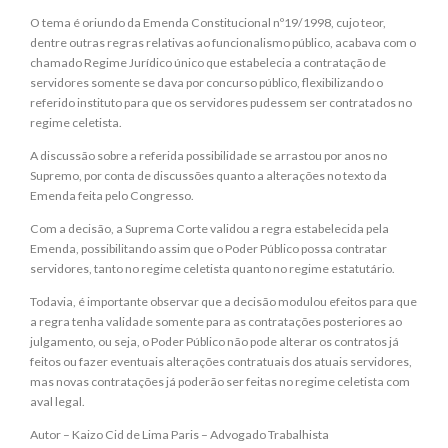
O tema é oriundo da Emenda Constitucional nº19/1998, cujo teor,
dentre outras regras relativas ao funcionalismo público, acabava com o
chamado Regime Jurídico único que estabelecia a contratação de
servidores somente se dava por concurso público, flexibilizando o
referido instituto para que os servidores pudessem ser contratados no
regime celetista.
A discussão sobre a referida possibilidade se arrastou por anos no
Supremo, por conta de discussões quanto a alterações no texto da
Emenda feita pelo Congresso.
Com a decisão, a Suprema Corte validou a regra estabelecida pela
Emenda, possibilitando assim que o Poder Público possa contratar
servidores, tanto no regime celetista quanto no regime estatutário.
Todavia, é importante observar que a decisão modulou efeitos para que
a regra tenha validade somente para as contratações posteriores ao
julgamento, ou seja, o Poder Público não pode alterar os contratos já
feitos ou fazer eventuais alterações contratuais dos atuais servidores,
mas novas contratações já poderão ser feitas no regime celetista com
aval legal.
Autor – Kaizo Cid de Lima Paris – Advogado Trabalhista