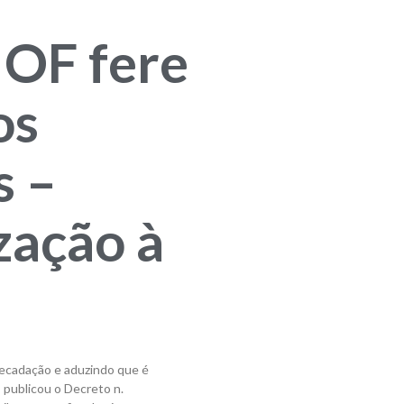
IOF fere
os
s –
ização à
recadação e aduzindo que é
l, publicou o Decreto n.