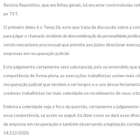
Revista Repetitivo, que em linhas gerais, irá encerrar controvérsias r
ao TST.
O primeiro deles é o Tema 26, este que trata da discussão sobre a co
para julgar o chamado
incidente de desconsideração da personalidade jurídic
sendo mecanismo processual que permite aos juízes direcionar execuç
empresas em recuperação judicial.
Este julgamento certamente será substancial, pois se entendido que a
competência de forma plena, as execuções trabalhistas seriam mais cé
recuperação judicial que tendem a ser longos e o uso dessa ferramenta
credores trabalhistas ter mais celeridade no recebimento de seus créd
Embora a celeridade seja o foco da questão, certamente o julgament
essa competência, se assim se seguir, irá dizer como se dará esse dir
da empresa em recuperação e também observando a legislação correlat
14.112/2020.