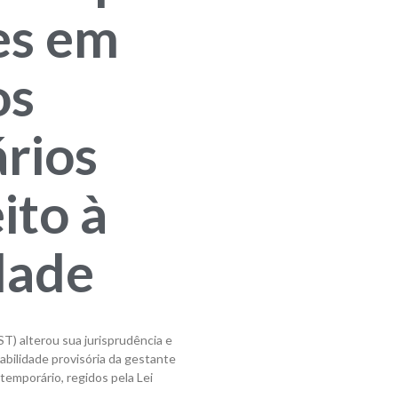
es em
os
rios
ito à
dade
T) alterou sua jurisprudência e
abilidade provisória da gestante
emporário, regidos pela Lei