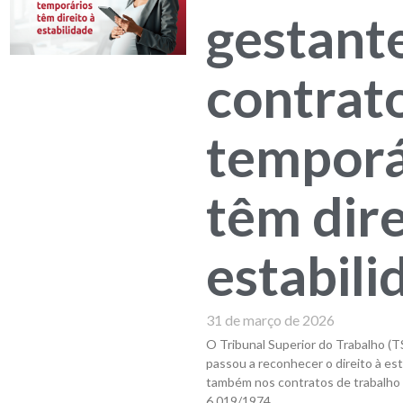
gestant
contrat
temporá
têm dire
estabili
31 de março de 2026
O Tribunal Superior do Trabalho (TS
passou a reconhecer o direito à est
também nos contratos de trabalho t
6.019/1974.