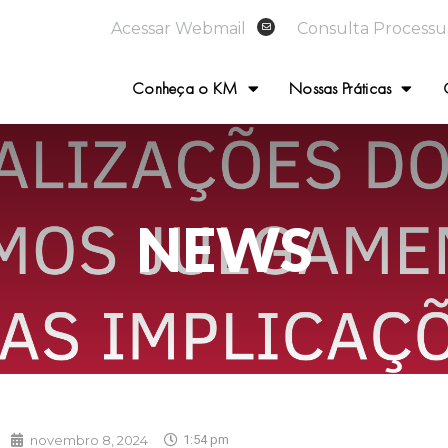
Acessar Webmail
Consulta Processu
Conheça o KM
Nossas Práticas
NEWS
novembro 8, 2024
1:54 pm