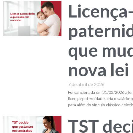
Licença
paterni
que mud
nova lei
7 de abril de 2026
Foi sancionada em 31/03/2026 a lei
licença-paternidade, cria o salário
para além do vínculo clássico celeti
TST dec