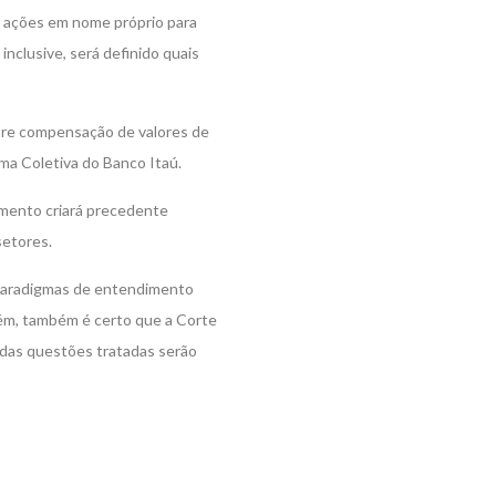
r ações em nome próprio para
nclusive, será definido quais
obre compensação de valores de
ma Coletiva do Banco Itaú.
amento criará precedente
setores.
s paradigmas de entendimento
rém, também é certo que a Corte
das questões tratadas serão