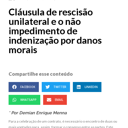
Cláusula de rescisão
unilateral e o não
impedimento de
indenização por danos
morais
Compartilhe esse conteúdo
FACEBOOK
TWITTER
LINKEDIN
WHATSAPP
EMAIL
* Por Demian Enrique Menna
Para a celebração de um contrato, é necessário o encontro de duas ou
mais vontades para, assim, formar o consenso entre as partes. Este