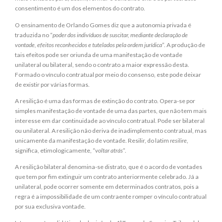
consentimento é um dos elementos do contrato.
O ensinamento de Orlando Gomes diz que a autonomia privada é
traduzida no “
poder dos indivíduos de suscitar, mediante declaração de
vontade, efeitos reconhecidos e tutelados pela ordem jurídica
”. A produção de
tais efeitos pode ser oriunda de uma manifestação de vontade
unilateral ou bilateral, sendo o contrato a maior expressão desta.
Formado o vínculo contratual por meio do consenso, este pode deixar
de existir por várias formas.
A resilição é uma das formas de extinção do contrato. Opera-se por
simples manifestação de vontade de uma das partes, que não tem mais
interesse em dar continuidade ao vínculo contratual. Pode ser bilateral
ou unilateral. A resilição não deriva de inadimplemento contratual, mas
unicamente da manifestação de vontade. Resilir, do latim
resilire
,
significa, etimologicamente, “
voltar atrás
”.
A resilição bilateral denomina-se distrato, que é o acordo de vontades
que tem por fim extinguir um contrato anteriormente celebrado. Já a
unilateral, pode ocorrer somente em determinados contratos, pois a
regra é a impossibilidade de um contraente romper o vínculo contratual
por sua exclusiva vontade.