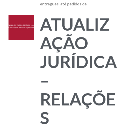
entregues, até pedidos de
ATUALIZ
AÇÃO
JURÍDICA
–
RELAÇÕE
S