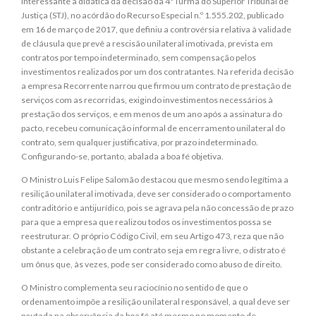
Interessante a didática da decisão da 4ª Turma do Superior Tribunal de
Justiça (STJ), no acórdão do Recurso Especial n.º 1.555.202, publicado
em 16 de março de 2017, que definiu a controvérsia relativa à validade
de cláusula que prevê a rescisão unilateral imotivada, prevista em
contratos por tempo indeterminado, sem compensação pelos
investimentos realizados por um dos contratantes. Na referida decisão
a empresa Recorrente narrou que firmou um contrato de prestação de
serviços com as recorridas, exigindo investimentos necessários à
prestação dos serviços, e em menos de um ano após a assinatura do
pacto, recebeu comunicação informal de encerramento unilateral do
contrato, sem qualquer justificativa, por prazo indeterminado.
Configurando-se, portanto, abalada a boa fé objetiva.
O Ministro Luis Felipe Salomão destacou que mesmo sendo legítima a
resilição unilateral imotivada, deve ser considerado o comportamento
contraditório e antijurídico, pois se agrava pela não concessão de prazo
para que a empresa que realizou todos os investimentos possa se
reestruturar. O próprio Código Civil, em seu Artigo 473, reza que não
obstante a celebração de um contrato seja em regra livre, o distrato é
um ônus que, às vezes, pode ser considerado como abuso de direito.
O Ministro complementa seu raciocínio no sentido de que o
ordenamento impõe a resilição unilateral responsável, a qual deve ser
pautada na observância da boa fé até mesmo no momento de