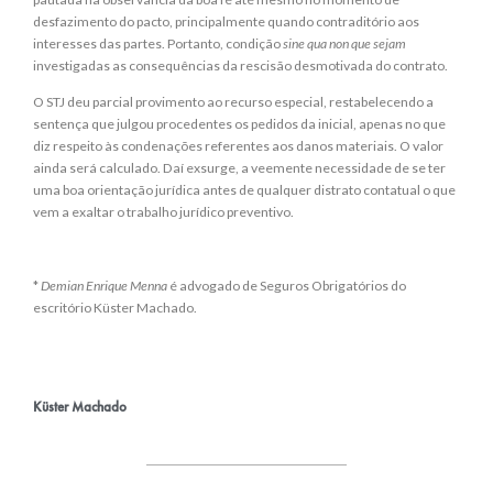
desfazimento do pacto, principalmente quando contraditório aos
interesses das partes. Portanto, condição
sine qua non que sejam
investigadas as consequências da rescisão desmotivada do contrato.
O STJ deu parcial provimento ao recurso especial, restabelecendo a
sentença que julgou procedentes os pedidos da inicial, apenas no que
diz respeito às condenações referentes aos danos materiais. O valor
ainda será calculado. Daí exsurge, a veemente necessidade de se ter
uma boa orientação jurídica antes de qualquer distrato contatual o que
vem a exaltar o trabalho jurídico preventivo.
*
Demian Enrique Menna
é advogado de Seguros Obrigatórios do
escritório Küster Machado.
Küster Machado