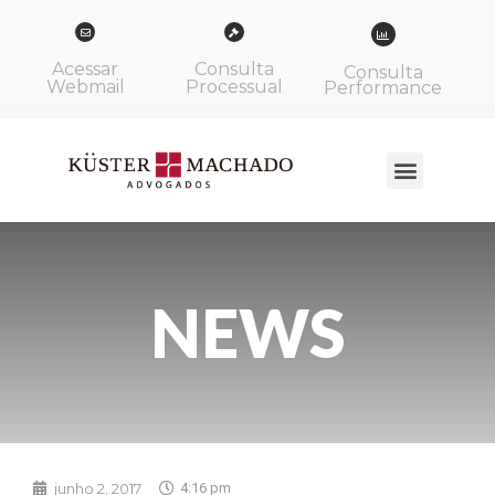
Acessar
Consulta
Consulta
Webmail
Processual
Performance
NEWS
junho 2, 2017
4:16 pm