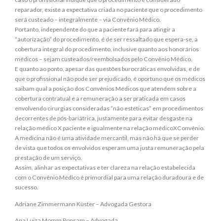
reparador, existe a expectativa criada no paciente que o procedimento
será custeado – integralmente – via Convênio Médico.
Portanto, independente do que a paciente fará para atingir a
“autorização” do procedimento, é de ser ressaltado que espera-se, a
cobertura integral do procedimento, inclusive quanto aos honorários
médicos – sejam custeados/reembolsados pelo Convênio Médico.
E quanto ao ponto, apesar das questões burocráticas envolvidas, e de
que o profissional não pode ser prejudicado, é oportuno que os médicos
saibam qual a posição dos Convênios Médicos que atendem sobre a
cobertura contratual e a remuneração a ser praticada em casos
envolvendo cirurgias consideradas “não estéticas” em procedimentos
decorrentes de pós-bariátrica, justamente para evitar desgaste na
relação médico X paciente e igualmente na relação médicoXConvênio.
A medicina não é uma atividade mercantil, mas não há que se perder
de vista que todos os envolvidos esperam uma justa remuneração pela
prestação de um serviço.
Assim, alinhar as expectativas e ter clareza na relação estabelecida
com o Convênio Médico é primordial para uma relação duradoura e de
sucesso.
Adriane Zimmermann Küster – Advogada Gestora
Ana Luiza Momm Ponsam – Advogada