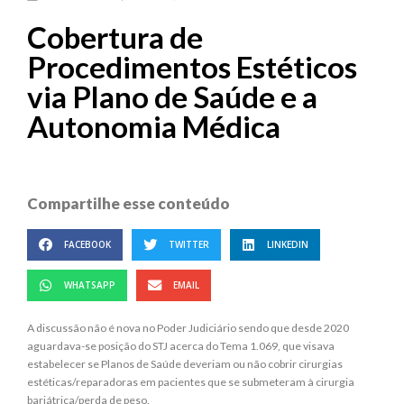
Cobertura de
Procedimentos Estéticos
via Plano de Saúde e a
Autonomia Médica
Compartilhe esse conteúdo
FACEBOOK
TWITTER
LINKEDIN
WHATSAPP
EMAIL
A discussão não é nova no Poder Judiciário sendo que desde 2020
aguardava-se posição do STJ acerca do Tema 1.069, que visava
estabelecer se Planos de Saúde deveriam ou não cobrir cirurgias
estéticas/reparadoras em pacientes que se submeteram à cirurgia
bariátrica/perda de peso.