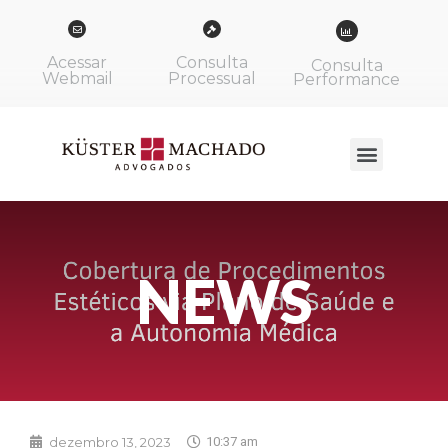
Acessar
Consulta
Consulta
Webmail
Processual
Performance
NEWS
dezembro 13, 2023
10:37 am