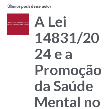
Últimos posts desse autor
A Lei
14831/20
24 e a
Promoção
da Saúde
Mental no