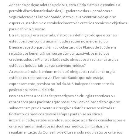
Apesar da posição adotada pelo STJ, esta ainda é ampla e continua a
permitir discricionariedade dos julgadores e das Operadoras e
Seguradoras de Plano de Saúde, visto que, ao contrário do que se
esperava, não houve o estabelecimento de critérios técnicos e objetivos
para definir a questão.
E a situação já era esperada, visto que a definição do que é ou não
estético não encontra unanimidade sequer no meio médico.
E nesse aspecto, para além da cobertura dos Planos de Saúde em
relação aos beneficiários, surge dúvida razoável: os médicos
credenciados de Plano de Saúde são obrigados a realizar cirurgias
estéticas (pós bariátrica) via convênio médico?
A resposta é: não. Nenhum médico é obrigado a realizar cirurgia
estética ou reparadora via Plano de Saúde que não esteja,
expressamente, prevista no Rol da ANS. Independentemente da
posição do Poder Judiciário.
Isso não altera a realidade: prescrições de cirurgias estéticas ou
reparadora para pacientes que possuem Convênio Médico e que se
submeteram previamente à cirurgia bariátrica serão realizadas.
Portanto, os médicos devem sempre pautar-se na ética e
imparcialidade, estabelecendo sua posição a partir de considerações e
critérios fundamentados na doutrina médica, clínica diária e
regulamentação do Conselho de Classe, sobre quais são os critérios