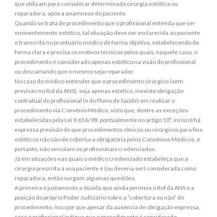
que utilizam para considerar determinada cirurgia estética ou
reparadora, após a anamnese do paciente.
Quando se trata de procedimento que o profissional entenda que ser
eminentemente estético, tal situação deve ser esclarecida ao paciente
e transcrita no prontuário médico de forma objetiva, estabelecendo de
forma clara e precisa os motivos técnicos pelos quais, naquele caso, o
procedimento é considerado apenas estético na visão do profissional
ou descartando que o mesmo seja reparador.
No caso do médico entender que o procedimento cirúrgico (sem
previsão no Rol da ANS), seja apenas estético, inexiste obrigação
contratual do profissional (e do Plano de Saúde) em realizar o
procedimento via Convênio Médico, visto que, dentre as exceções
estabelecidas pela Lei 9.656/98, pontualmente no artigo 10º, inciso II há
expressa previsão de que procedimentos clínicos ou cirúrgicos para fins
estéticos não são de cobertura obrigatória pelos Convênios Médicos, e
portanto, não vinculam os profissionais credenciados.
Já em situações nas quais o médico credenciado estabeleça que a
cirurgia prescrita à sua paciente é (ou deveria ser) considerada como
reparadora, então surgem algumas questões.
A primeira é justamente a dúvida que ainda permeia o Rol da ANS e a
posição do próprio Poder Judiciário sobre a “cobertura ou não” do
procedimento, isso por que apesar da ausência de obrigação expressa,
caso o profissional indique que o procedimento é considerado