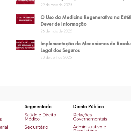
29 de maio de 2025
O Uso da Medicina Regenerativa na Estétic
Dever de Informação
26 de maio de 2025
Implementação de Mecanismos de Resolu
Legal dos Seguros
30 de abril de 2025
Segmentado
Direito Público
Saúde e Direito
Relações
Médico
Governamentais
s
Securitário
Administrativo e
rial