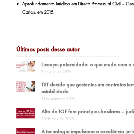
Aprofundamento Jurídico em Direito Processual Civil – Centr
Carlos, em 2015.
Últimos posts desse autor
Licença-paternidade: o que muda com a n
7 de abril de 2026
TST decide que gestantes em contratos tem
estabilidade
31 de março de 2026
Alta do IOF fere princípios basilares – jud
30 de maio de 2025
A tecnologia impulsiona a excelência jurí