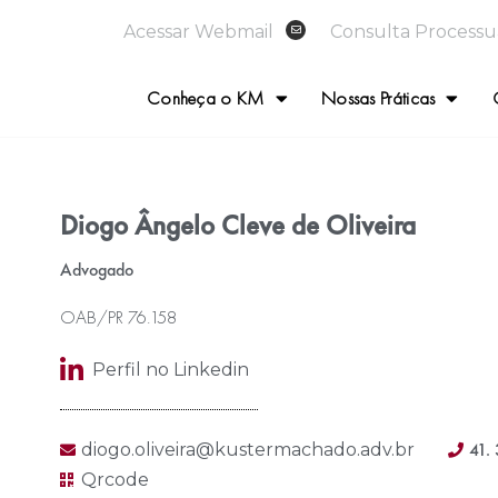
Acessar Webmail
Consulta Processu
Conheça o KM
Nossas Práticas
Diogo Ângelo Cleve de Oliveira
Advogado
OAB/PR 76.158
Perfil no Linkedin
41.
diogo.oliveira@kustermachado.adv.br
Qrcode