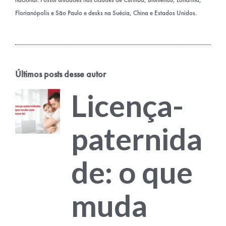
Florianópolis e São Paulo e desks na Suécia, China e Estados Unidos.
Últimos posts desse autor
Licença-
paternida
de: o que
muda