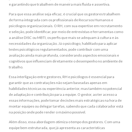
e garantindo que trabalhem de maneira mais fluida e assertiva.
Para que essa análise seja eficaz, é crucial que os gestores trabalhem
de forma integrada com os profissionais de Recursos Humanos e
psicólogos organizacionais. O RH, com sua expertise em recrutamento
e seleção, pode identificar, por meio de entrevistas e ferramentas como
a análise DISC ou MBTI, os perfis que mais se adequam à cultura e às
necessidades da organização. Já o psicólogo, habilitado para aplicar
testes psicológicos regulamentados, pode contribuir com uma
avaliação ainda mais profunda, considerando aspectos emocionais e
cognitivos que influenciam diretamente o desempenho no ambiente de
trabalho.
Essa interligação entre gestores, RH e psicólogos é essencial para
garantir que as contratações não sejam baseadas apenas em
habilidades técnicas ou experiência anterior, mas também no potencial
de adaptação e contribuição para a equipe. O gestor, ao ter acesso a
essas informações, pode tomar decisões mais estratégicas na hora de
montar equipes ou delegar tarefas, sabendo que cada colaborador está
na posição onde pode render o máximo possível.
Além disso, essa abordagem otimiza o tempo dos gestores. Com uma
equipe bem estruturada, que já apresenta as características