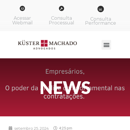
Acessar
Consulta
Consulta
Webmail
Processual
Performance
NEWS
setembro 25, 2024
4:25 pm