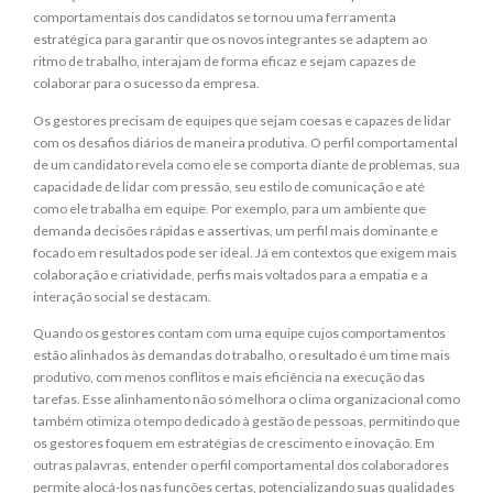
comportamentais dos candidatos se tornou uma ferramenta
estratégica para garantir que os novos integrantes se adaptem ao
ritmo de trabalho, interajam de forma eficaz e sejam capazes de
colaborar para o sucesso da empresa.
Os gestores precisam de equipes que sejam coesas e capazes de lidar
com os desafios diários de maneira produtiva. O perfil comportamental
de um candidato revela como ele se comporta diante de problemas, sua
capacidade de lidar com pressão, seu estilo de comunicação e até
como ele trabalha em equipe. Por exemplo, para um ambiente que
demanda decisões rápidas e assertivas, um perfil mais dominante e
focado em resultados pode ser ideal. Já em contextos que exigem mais
colaboração e criatividade, perfis mais voltados para a empatia e a
interação social se destacam.
Quando os gestores contam com uma equipe cujos comportamentos
estão alinhados às demandas do trabalho, o resultado é um time mais
produtivo, com menos conflitos e mais eficiência na execução das
tarefas. Esse alinhamento não só melhora o clima organizacional como
também otimiza o tempo dedicado à gestão de pessoas, permitindo que
os gestores foquem em estratégias de crescimento e inovação. Em
outras palavras, entender o perfil comportamental dos colaboradores
permite alocá-los nas funções certas, potencializando suas qualidades