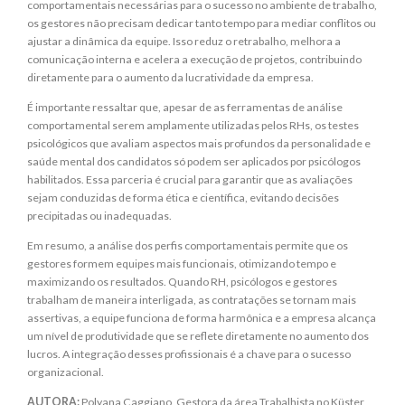
comportamentais necessárias para o sucesso no ambiente de trabalho,
os gestores não precisam dedicar tanto tempo para mediar conflitos ou
ajustar a dinâmica da equipe. Isso reduz o retrabalho, melhora a
comunicação interna e acelera a execução de projetos, contribuindo
diretamente para o aumento da lucratividade da empresa.
É importante ressaltar que, apesar de as ferramentas de análise
comportamental serem amplamente utilizadas pelos RHs, os testes
psicológicos que avaliam aspectos mais profundos da personalidade e
saúde mental dos candidatos só podem ser aplicados por psicólogos
habilitados. Essa parceria é crucial para garantir que as avaliações
sejam conduzidas de forma ética e científica, evitando decisões
precipitadas ou inadequadas.
Em resumo, a análise dos perfis comportamentais permite que os
gestores formem equipes mais funcionais, otimizando tempo e
maximizando os resultados. Quando RH, psicólogos e gestores
trabalham de maneira interligada, as contratações se tornam mais
assertivas, a equipe funciona de forma harmônica e a empresa alcança
um nível de produtividade que se reflete diretamente no aumento dos
lucros. A integração desses profissionais é a chave para o sucesso
organizacional.
AUTORA:
Polyana Caggiano, Gestora da área Trabalhista no Küster