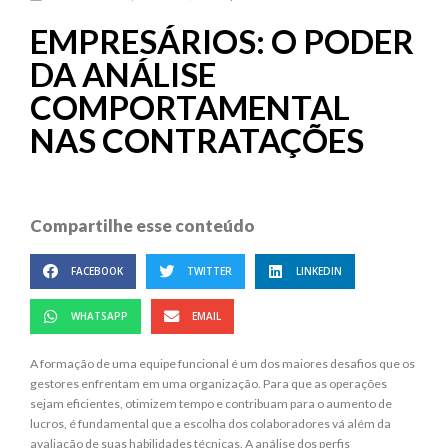
EMPRESÁRIOS: O PODER
DA ANÁLISE
COMPORTAMENTAL
NAS CONTRATAÇÕES
Compartilhe esse conteúdo
FACEBOOK
TWITTER
LINKEDIN
WHATSAPP
EMAIL
A formação de uma equipe funcional é um dos maiores desafios que os
gestores enfrentam em uma organização. Para que as operações
sejam eficientes, otimizem tempo e contribuam para o aumento de
lucros, é fundamental que a escolha dos colaboradores vá além da
avaliação de suas habilidades técnicas. A análise dos perfis