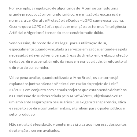
Por exemplo, a regulação de algoritmos de IA tem se tornado uma
grande preocupação no mundo jurídico, e em razão da escassez de
normas, a Lei Geral de Proteção de Dados – LGPD supre essa lacuna.
Ocorre que a LGPD não faz qualquer menção aos termos “Inteligência
Artificial e Algoritmo” tornando esse cenário muito dúbio.
Sendo assim, do ponto de vista legal, para a utilização do IA,
especialmente quando vinculada à serviços em saúde, entende-se pela
necessidade de envolver diversas áreas do direito, entre elas: proteção
de dados, direito penal, direito da imagem e privacidade, direito autoral
e direito do consumidor.
Vale a pena avaliar, quando utilizada a IA no Brasil, os contornos já
explanados junto ao Senado Federal em razão do projeto de Lei nº
21/2020, em conjunto com demais projetos que estão sendo debatidos
na Comissão de Juristas criada pelo ATS nº 4/2022, objetivando criar
um ambiente seguro para os usuários que exigem transparência, ética
e respeito aos direitos fundamentais, e também para o poder público e
setor produtivo.
Não se trata de legislação vigente, mas já traz aos interessados pontos
de atenção a serem avaliados.