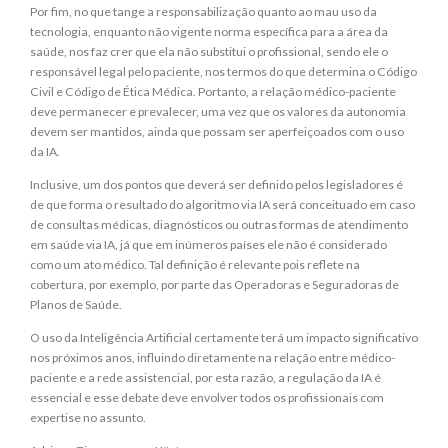
Por fim, no que tange a responsabilização quanto ao mau uso da
tecnologia, enquanto não vigente norma específica para a área da
saúde, nos faz crer que ela não substitui o profissional, sendo ele o
responsável legal pelo paciente, nos termos do que determina o Código
Civil e Código de Ética Médica. Portanto, a relação médico-paciente
deve permanecer e prevalecer, uma vez que os valores da autonomia
devem ser mantidos, ainda que possam ser aperfeiçoados com o uso
da IA.
Inclusive, um dos pontos que deverá ser definido pelos legisladores é
de que forma o resultado do algoritmo via IA será conceituado em caso
de consultas médicas, diagnósticos ou outras formas de atendimento
em saúde via IA, já que em inúmeros países ele não é considerado
como um ato médico. Tal definição é relevante pois reflete na
cobertura, por exemplo, por parte das Operadoras e Seguradoras de
Planos de Saúde.
O uso da Inteligência Artificial certamente terá um impacto significativo
nos próximos anos, influindo diretamente na relação entre médico-
paciente e a rede assistencial, por esta razão, a regulação da IA é
essencial e esse debate deve envolver todos os profissionais com
expertise no assunto.