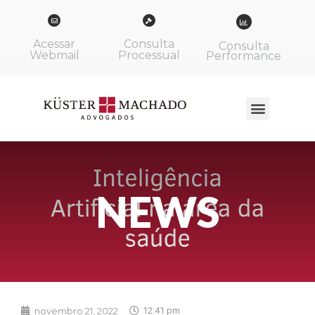
Acessar
Consulta
Consulta
Webmail
Processual
Performance
NEWS
novembro 21, 2022
12:41 pm