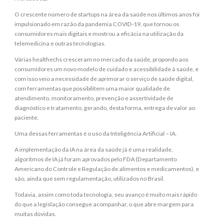
O crescente número de startups na área da saúde nos últimos anos foi
impulsionado em razão da pandemia COVID-19, que tornou os
consumidores mais digitais e mostrou a eficácia na utilização da
telemedicina e outras tecnologias.
Várias healthechs cresceram no mercado da saúde, propondo aos
consumidores um novo modelo de cuidado e acessibilidade à saúde, e
com isso veio a necessidade de aprimorar o serviço de saúde digital,
com ferramentas que possibilitem uma maior qualidade de
atendimento, monitoramento, prevenção e assertividade de
diagnóstico e tratamento, gerando, desta forma, entrega de valor ao
paciente.
Uma dessas ferramentas é o uso da Inteligência Artificial – IA.
A implementação da IA na área da saúde já é uma realidade,
algoritmos de IA já foram aprovados pelo FDA (Departamento
Americano do Controle e Regulação de alimentos e medicamentos), e
são, ainda que sem regulamentação, utilizados no Brasil.
Todavia, assim como toda tecnologia, seu avanço é muito mais rápido
do que a legislação consegue acompanhar, o que abre margem para
muitas dúvidas.