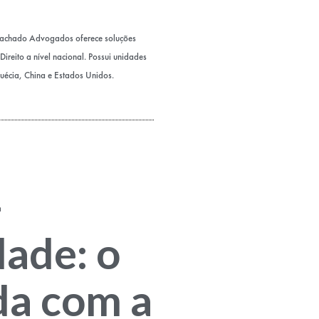
Machado Advogados oferece soluções
ireito a nível nacional. Possui unidades
Suécia, China e Estados Unidos.
-
dade: o
a com a