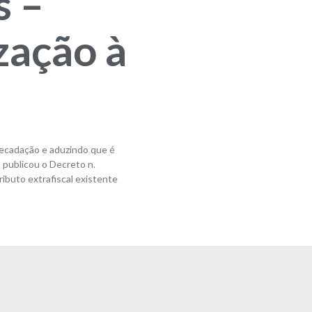
s –
ização à
recadação e aduzindo que é
l, publicou o Decreto n.
ibuto extrafiscal existente