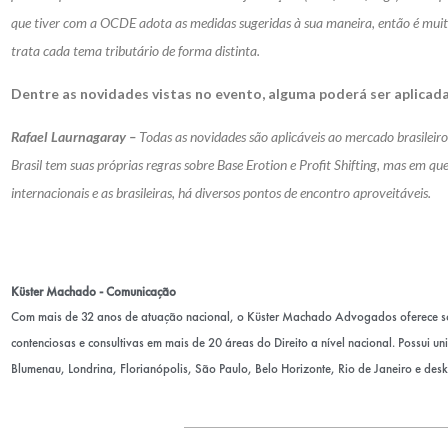
que tiver com a OCDE adota as medidas sugeridas à sua maneira, então é muito
trata cada tema tributário de forma distinta.
Dentre as novidades vistas no evento, alguma poderá ser aplicada
Rafael Laurnagaray
–
Todas as novidades são aplicáveis ao mercado brasileir
Brasil tem suas próprias regras sobre Base Erotion e Profit Shifting, mas em que
internacionais e as brasileiras, há diversos pontos de encontro aproveitáveis.
Küster Machado - Comunicação
Com mais de 32 anos de atuação nacional, o Küster Machado Advogados oferece sol
contenciosas e consultivas em mais de 20 áreas do Direito a nível nacional. Possui u
Blumenau, Londrina, Florianópolis, São Paulo, Belo Horizonte, Rio de Janeiro e desk