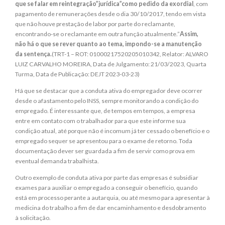
que se falar em reintegração”jurídica”como pedido da exordial
, com
pagamento de remunerações desde o dia 30/10/2017, tendo em vista
que não houve prestação de labor por parte do reclamante,
encontrando-se o reclamante em outra função atualmente.”
Assim,
não há o que se rever quanto ao tema, impondo-se a manutenção
da sentença.
(TRT-1 – ROT: 01000217520205010342, Relator: ALVARO
LUIZ CARVALHO MOREIRA, Data de Julgamento: 21/03/2023, Quarta
Turma, Data de Publicação: DEJT 2023-03-23)
Há que se destacar que a conduta ativa do empregador deve ocorrer
desde o afastamento pelo INSS, sempre monitorando a condição do
empregado. É interessante que, de tempos em tempos, a empresa
entre em contato com o trabalhador para que este informe sua
condição atual, até porque não é incomum já ter cessado o benefício e o
empregado sequer se apresentou para o exame de retorno. Toda
documentação dever ser guardada a fim de servir como prova em
eventual demanda trabalhista.
Outro exemplo de conduta ativa por parte das empresas é subsidiar
exames para auxiliar o empregado a conseguir o benefício, quando
está em processo perante a autarquia, ou até mesmo para apresentar à
medicina do trabalho a fim de dar encaminhamento e desdobramento
à solicitação.