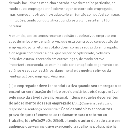
demais, inclusive da medicina do trabalho e do médico particular, de
modo que o empregador não deve negar o retorno do empregado,
mas, convocar ao trabalho e adapta-lo em função compatível com suas
limitações, tendo conduta ativa quando se tratar deste tema tão
peculiar.
À exemplo, abaixo temos recente decisão que absolveu empresa em
caso de limbo previdenciário, vez que esta comprovou convocação do
empregado para retorno ao labor, bem como a recusa do empregado.
Conseguiu comprovar ainda, que no período pleiteado, o obreiro
inclusive estava laborando em outra função, de modo obteve
importante economia, se eximindo de condenação do pagamento dos
salários e seus consectários, dano moral e de quebra se livrou da
reintegração no emprego. Vejamos:
(…)
o empregador deve ter conduta ativa quando seu empregado se
encontrar em situação de limbo previdenciário, pois é responsável
pelo risco da atividade empresarial, inclusive aqueles decorrentes
do adoecimento dos seus empregados
.”. (…)Convém destacar o
disposto na sentença recorrida: “
Considerando haver nos autos
prova de que a ré convocou o reclamante para o retorno ao
trabalho, Ids 6961e29 e 2d086b8, e tendo o autor deixado claro em
audiência que vem inclusive exercendo trabalho na polícia, não há