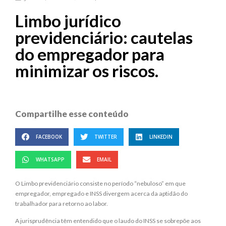
Limbo jurídico
previdenciário: cautelas
do empregador para
minimizar os riscos.
Compartilhe esse conteúdo
FACEBOOK
TWITTER
LINKEDIN
WHATSAPP
EMAIL
O Limbo previdenciário consiste no período “nebuloso” em que
empregador, empregado e INSS divergem acerca da aptidão do
trabalhador para retorno ao labor.
A jurisprudência têm entendido que o laudo do INSS se sobrepõe aos