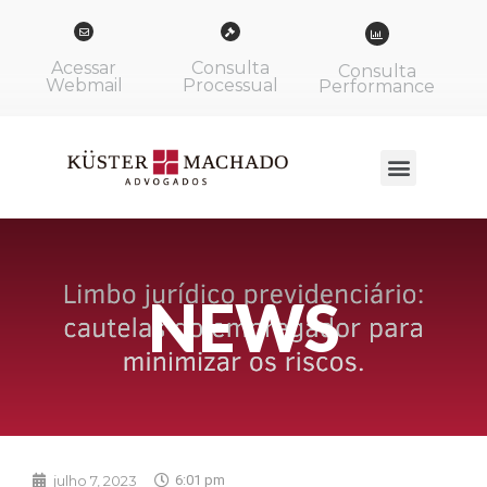
Acessar
Consulta
Consulta
Webmail
Processual
Performance
NEWS
julho 7, 2023
6:01 pm