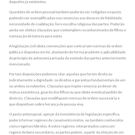
daqueles já existentes.
Questões de ordem pessoal também poderão ser redigidas no pacto,
podendo ser exemplificadas nas renúncias aos deveres de fidelidade,
necessidade de coabitação, livre escolha religiosa das partes. Poderão
ainda ser eleitas cláusulas que contemplem reconhecimento de filhos e
nomeação de tutores para estes
A legislação civil obsta convenções que contrariam normas de ordem
pública e dispostas em lei, afastando de forma prudente a aplicabilidade
do princípio da autonomia privada da vontade das partes anteriormente
mencionado.
Por tais disposições podemos citar aquelas que ferem direta ou
indiretamente a dignidade, os direitos e garantias fundamentais de um
ou ambos os nubentes. Cláusulas que impõe renúncia ao dever de
mútua assistência, guarda dos filhos ou que obste eventual pedido de
divórcio. Cláusulas que modifiquem normas de ordem sucessória e
que disponham sobre herança de pessoa viva.
O pacto antenupcial, apesar da inexistência de legislação específica,
poderá formar regimes de casamento mistos, ou também conhecidos
como regimes híbridos. À estes regimes, interpretados como um
regime de bens secundário, as partes podem, a partir da eleição de um