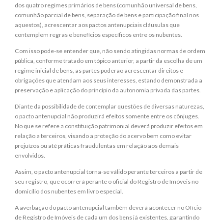
dos quatro regimes primários de bens (comunhão universal de bens,
comunhão parcial de bens, separação de bens e participação final nos
aquestos), acrescentar aos pactos antenupciais cláusulas que
contemplem regras e benefícios específicos entre os nubentes.
Com isso pode-se entender que, não sendo atingidas normas de ordem
pública, conforme tratado em tópico anterior, a partir da escolha de um
regime inicial de bens, as partes poderão acrescentar direitos e
obrigações que atendam aos seus interesses, estando demonstrada a
preservação e aplicação do princípio da autonomia privada das partes.
Diante da possibilidade de contemplar questões de diversas naturezas,
o pacto antenupcial não produzirá efeitos somente entre os cônjuges.
No que se refere a constituição patrimonial deverá produzir efeitos em
relação a terceiros, visando a proteção do acervo bem como evitar
prejuízos ou até práticas fraudulentas em relação aos demais
envolvidos.
Assim, o pacto antenupcial torna-se válido perante terceiros a partir de
seu registro, que ocorrerá perante o oficial do Registro de Imóveis no
domicílio dos nubentes em livro especial.
A averbação do pacto antenupcial também deverá acontecer no Ofício
de Registro de Imóveis de cada um dos bens já existentes, garantindo