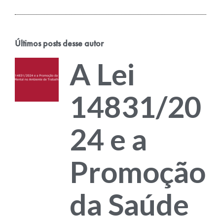
Últimos posts desse autor
A Lei
14831/20
24 e a
Promoção
da Saúde