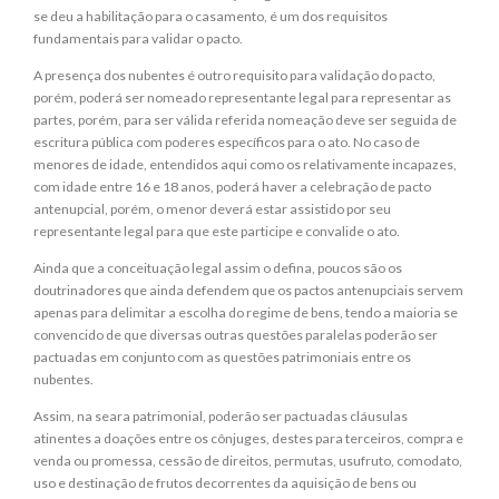
se deu a habilitação para o casamento, é um dos requisitos
fundamentais para validar o pacto.
A presença dos nubentes é outro requisito para validação do pacto,
porém, poderá ser nomeado representante legal para representar as
partes, porém, para ser válida referida nomeação deve ser seguida de
escritura pública com poderes específicos para o ato. No caso de
menores de idade, entendidos aqui como os relativamente incapazes,
com idade entre 16 e 18 anos, poderá haver a celebração de pacto
antenupcial, porém, o menor deverá estar assistido por seu
representante legal para que este participe e convalide o ato.
Ainda que a conceituação legal assim o defina, poucos são os
doutrinadores que ainda defendem que os pactos antenupciais servem
apenas para delimitar a escolha do regime de bens, tendo a maioria se
convencido de que diversas outras questões paralelas poderão ser
pactuadas em conjunto com as questões patrimoniais entre os
nubentes.
Assim, na seara patrimonial, poderão ser pactuadas cláusulas
atinentes a doações entre os cônjuges, destes para terceiros, compra e
venda ou promessa, cessão de direitos, permutas, usufruto, comodato,
uso e destinação de frutos decorrentes da aquisição de bens ou