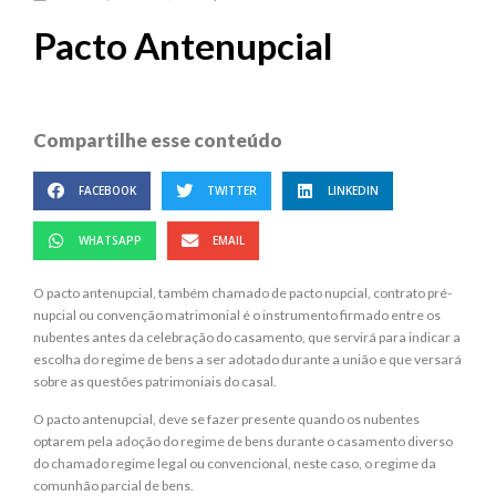
Pacto Antenupcial
Compartilhe esse conteúdo
FACEBOOK
TWITTER
LINKEDIN
WHATSAPP
EMAIL
O pacto antenupcial, também chamado de pacto nupcial, contrato pré-
nupcial ou convenção matrimonial é o instrumento firmado entre os
nubentes antes da celebração do casamento, que servirá para indicar a
escolha do regime de bens a ser adotado durante a união e que versará
sobre as questões patrimoniais do casal.
O pacto antenupcial, deve se fazer presente quando os nubentes
optarem pela adoção do regime de bens durante o casamento diverso
do chamado regime legal ou convencional, neste caso, o regime da
comunhão parcial de bens.