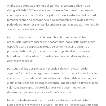
A utilização do pacto antenupcial ganhou força com o advento do
Código Civil de 2002 e, salvo algumas exceções que não podem ser
contempladas em seu texto, é regido pelo princípio basilar da liberdade,
também conhecido como princípio da autonomia privada das partes
podendo os nubentes pactuar livremente suas relações patrimoniais de
acordo com seus interesses.
Como o próprio nome está claramente relacionado, os pactos
antenupciais devem anteceder o casamento, não existindo um prazo
específico para sua pactuação que geralmente ocorre durante o
processo de habilitação para o casamento, podendo inclusive ser
firmado ou modificado até o dia da cerimônia, sendo obrigatório
apenas antecedê-la.
Para sua validade os pactos antenupciais devem revestir-se de
algumas formalidades legais e sua ausência acarretará a nulidade do
instrumento; considerando sua natureza contratual deverá atender a
alguns requisitos considerados essenciais neste cenário jurídico, quais
sejam, agente capaz, objeto lícito, possível e determinável ou
determinado, forma prescrita e não defesa em lei.
Neste contexto a lavratura de escritura pública perante o Cartório de
Notas com sua remessa ao Serviço Registral de Pessoas Naturais onde