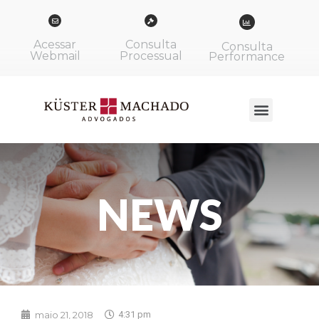
Acessar
Consulta
Consulta
Webmail
Processual
Performance
NEWS
maio 21, 2018
4:31 pm