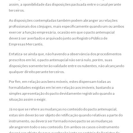
assim, a oponibilidade das disposições pactuada entre o casal perante
terceiros.
As disposições contempladas também podem abranger as relações
profissionais dos cônjuges, mais especificamente quando um ou ambos
exercer a função empresária, ocasião em que o pacto antenupcial
deverá ser averbado e arquivado junto ao Registro Público de
Empresas Mercantis.
Enfatiza-se ainda que, não havendo a observância dos procedimentos
prescritos em lei, o pacto antenupcial não será nulo, porém, suas
disposições somente terão validade entre os nubentes, não alcançando
qualquer direito perante terceiros.
Por fim, em relação aos bens móveis, estes dispensam todas as
formalidades exigidas em lei em relação aos imóveis, bastando a
simples apresentação do pacto devidamente registrado quando a
situação assim o exigir.
Já no que se refere as mudanças no conteúdo do pacto antenupcial,
estas sim deverão ser objeto de retificação quando relativas a parte do
instrumento, ou deverá ser formado novo pacto se as mudanças
abrangerem todo o seu conteúdo. Em ambos os casos o instrumento
deverá ser objeto de nova averbação junto ao cartório de Registro de