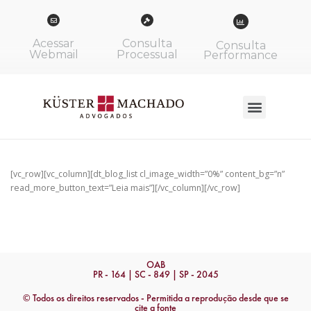
Acessar
Consulta
Consulta
Webmail
Processual
Performance
[vc_row][vc_column][dt_blog_list cl_image_width=”0%” content_bg=”n”
read_more_button_text=”Leia mais”][/vc_column][/vc_row]
OAB
PR - 164 | SC - 849 | SP - 2045
© Todos os direitos reservados - Permitida a reprodução desde que se
cite a fonte