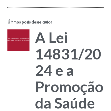
Últimos posts desse autor
A Lei
14831/20
24 e a
Promoção
da Saúde