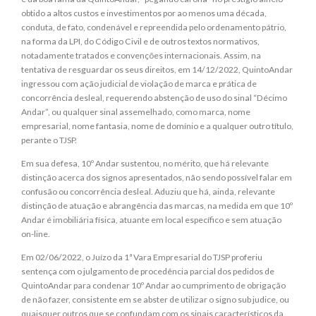
obtido a altos custos e investimentos por ao menos uma década,
conduta, de fato, condenável e repreendida pelo ordenamento pátrio,
na forma da LPI, do Código Civil e de outros textos normativos,
notadamente tratados e convenções internacionais. Assim, na
tentativa de resguardar os seus direitos, em 14/12/2022, QuintoAndar
ingressou com ação judicial de violação de marca e prática de
concorrência desleal, requerendo abstenção de uso do sinal “Décimo
Andar”, ou qualquer sinal assemelhado, como marca, nome
empresarial, nome fantasia, nome de domínio e a qualquer outro título,
perante o TJSP.
Em sua defesa, 10º Andar sustentou, no mérito, que há relevante
distinção acerca dos signos apresentados, não sendo possível falar em
confusão ou concorrência desleal. Aduziu que há, ainda, relevante
distinção de atuação e abrangência das marcas, na medida em que 10º
Andar é imobiliária física, atuante em local específico e sem atuação
on-line.
Em 02/06/2022, o Juízo da 1ª Vara Empresarial do TJSP proferiu
sentença com o julgamento de procedência parcial dos pedidos de
QuintoAndar para condenar 10º Andar ao cumprimento de obrigação
de não fazer, consistente em se abster de utilizar o signo sub judice, ou
quaisquer outros que se confundam com os sinais característicos da