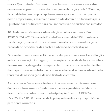
marca QuintoAndar. Em resumo concluiu-se que as empresas atuam
no mesmo segmento de atividades e que a utilização, pela 10º Andar,
de sinal distintivo composto pela mesma expressão que compõe o
nome empresarial, a marca e os nomes de domínio titularizados pela
QuintoAndar é suficiente para causar confusão no público consumidor.
10º Andar interpôs recurso de apelação contra a sentença. Em
12/01/2024, a 2ª Câmara de Direito Empresarial do TJSP manteve a
condenação, mas reduziu a verba indenizatória em consideração à
capacidade econômica das partes e o tempo de contrafação.
O caso demonstra a importância em zelar pela marca e evitar a diluição
indevida e violação à imagem, o que implica na perda da força distintiva
de uma marca, desgastando-a perante o mercado e acarretando -lhe
danos patrimoniais substanciais, sem se olvidar dos danos advindos da
tentativa de associação e desvio ilícito de clientela.
As considerações acima são de caráter meramente informativo e
única e exclusivamente fundamentadas nas questões de fato e de
direito referenciadas nos autos da Apelação Cível n.º 1138776-
85.2022.8.26.0100 e análise da legislação brasileira e jurisprudência
pertinente à matéria.