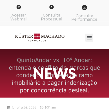
Acessar
Consulta
Consulta
Webmail
Processual
Performance
NEWS
janeiro 26, 2024
9:31 am