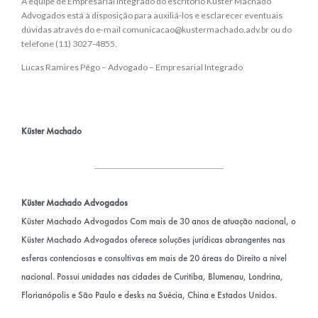
A equipe de Empresarial Integrado do escritório Küster Machado
Advogados está à disposição para auxiliá-los e esclarecer eventuais
dúvidas através do e-mail
comunicacao@kustermachado.adv.br
ou do
telefone (11) 3027-4855.
Lucas Ramires Pêgo – Advogado – Empresarial Integrado
Küster Machado
Küster Machado Advogados
Küster Machado Advogados Com mais de 30 anos de atuação nacional, o
Küster Machado Advogados oferece soluções jurídicas abrangentes nas
esferas contenciosas e consultivas em mais de 20 áreas do Direito a nível
nacional. Possui unidades nas cidades de Curitiba, Blumenau, Londrina,
Florianópolis e São Paulo e desks na Suécia, China e Estados Unidos.