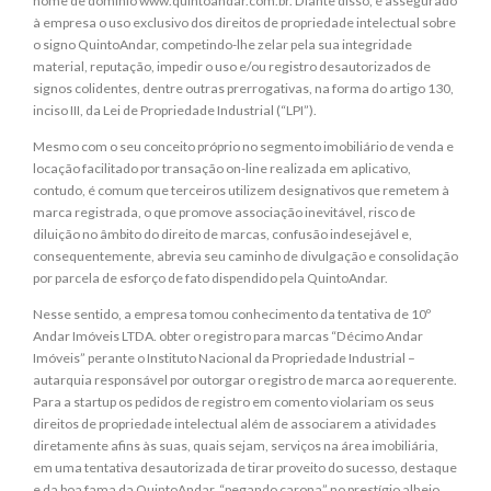
nome de domínio www.quintoandar.com.br. Diante disso, é assegurado
à empresa o uso exclusivo dos direitos de propriedade intelectual sobre
o signo QuintoAndar, competindo-lhe zelar pela sua integridade
material, reputação, impedir o uso e/ou registro desautorizados de
signos colidentes, dentre outras prerrogativas, na forma do artigo 130,
inciso III, da Lei de Propriedade Industrial (“LPI”).
Mesmo com o seu conceito próprio no segmento imobiliário de venda e
locação facilitado por transação on-line realizada em aplicativo,
contudo, é comum que terceiros utilizem designativos que remetem à
marca registrada, o que promove associação inevitável, risco de
diluição no âmbito do direito de marcas, confusão indesejável e,
consequentemente, abrevia seu caminho de divulgação e consolidação
por parcela de esforço de fato dispendido pela QuintoAndar.
Nesse sentido, a empresa tomou conhecimento da tentativa de 10º
Andar Imóveis LTDA. obter o registro para marcas “Décimo Andar
Imóveis” perante o Instituto Nacional da Propriedade Industrial –
autarquia responsável por outorgar o registro de marca ao requerente.
Para a startup os pedidos de registro em comento violariam os seus
direitos de propriedade intelectual além de associarem a atividades
diretamente afins às suas, quais sejam, serviços na área imobiliária,
em uma tentativa desautorizada de tirar proveito do sucesso, destaque
e da boa fama da QuintoAndar, “pegando carona” no prestígio alheio