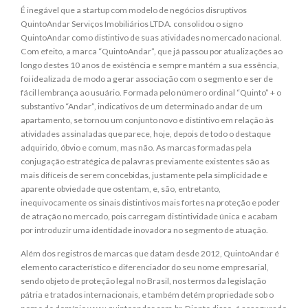
É inegável que a startup com modelo de negócios disruptivos
QuintoAndar Serviços Imobiliários LTDA. consolidou o signo
QuintoAndar como distintivo de suas atividades no mercado nacional.
Com efeito, a marca “QuintoAndar”, que já passou por atualizações ao
longo destes 10 anos de existência e sempre mantém a sua essência,
foi idealizada de modo a gerar associação com o segmento e ser de
fácil lembrança ao usuário. Formada pelo número ordinal “Quinto” + o
substantivo “Andar”, indicativos de um determinado andar de um
apartamento, se tornou um conjunto novo e distintivo em relação às
atividades assinaladas que parece, hoje, depois de todo o destaque
adquirido, óbvio e comum, mas não. As marcas formadas pela
conjugação estratégica de palavras previamente existentes são as
mais difíceis de serem concebidas, justamente pela simplicidade e
aparente obviedade que ostentam, e, são, entretanto,
inequivocamente os sinais distintivos mais fortes na proteção e poder
de atração no mercado, pois carregam distintividade única e acabam
por introduzir uma identidade inovadora no segmento de atuação.
Além dos registros de marcas que datam desde 2012, QuintoAndar é
elemento característico e diferenciador do seu nome empresarial,
sendo objeto de proteção legal no Brasil, nos termos da legislação
pátria e tratados internacionais, e também detém propriedade sob o