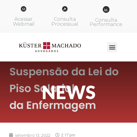
Acessar
Consulta
Consulta
Webmail
Processual
Performance
NEWS
setembro 13, 2022
2:17 pm