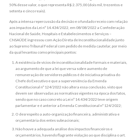
50% desse valor, o que representa R$ 2.375,00 (dois mil, trezentos e
setenta e cinco reais).
Após a intensa repercussão da decisão e o fundado receio com relação
aos impactos da Lei nº 14.434/2022, em 08/08/2022 a Confederação
Nacional de Saúde, Hospitais e Estabelecimentos e Serviços –
CNSAÚDE ingressou com Ação Direta de Inconstitucionalidade junto
ao Supremo Tribunal Federal com pedido de medida cautelar, por meio
da qual levantou como principais pontos:
A existência de vícios de inconstitucionalidade formais e materiais,
ao argumento de que a lei que versa sobre aumento de
remuneração de servidores públicos é de iniciativa privativa do
Chefe do Executivo e que a superveniência da Emenda
Constitucional nº 124/2022 não altera essa conclusão, visto que
devem ser observadas as normativas vigentes na época dos fatos,
sendo que no caso concreto a Lei nº 14.434/2022 teve origem
parlamentar e é anterior a Emenda Constitucional nº 124/2022;
O desrespeito a auto-organização financeira, administrativa e
orçamentária dos entes subnacionais;
Não houve a adequada análise dos impactos financeiros e
orçamentários, havendo flagrante violação ao que disciplina o art.