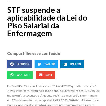
STF suspende a
aplicabilidade da Lei do
Piso Salarial da
Enfermagem
Compartilhe esse conteúdo
FACEBOOK
TWITTER
LINKEDIN
WHATSAPP
EMAIL
Em 05/08/2022 foi publicada a Lei nº 14.434/2022 que alterou a Lei nº
7.498/1986, para instituir o piso nacional do Enfermeiro em R$ 4.750,00
(quatro mil, setecentos e cinquenta reais); do Técnico de Enfermagem
em 70% desse valor, o que representa R$ 3.325,00 (três mil, trezentos e
vinte e cinco reais); e, dos Auxiliares de Enfermagem e Parteiras em