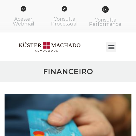
Acessar
Consulta
Consulta
Webmail
Processual
Performance
FINANCEIRO