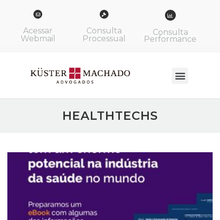
Acessar
Consulta
Consulta
Webmail
Processual
Performance
HEALTHTECHS