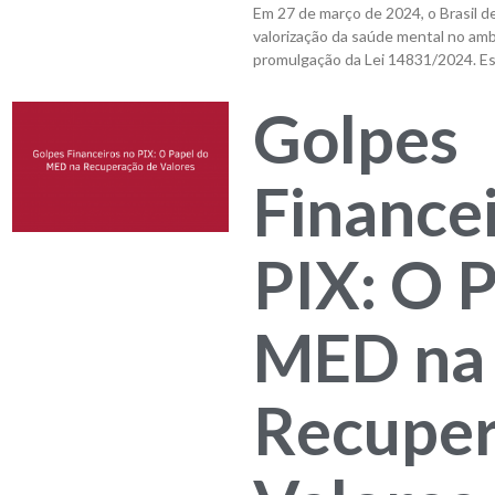
Em 27 de março de 2024, o Brasil 
valorização da saúde mental no amb
promulgação da Lei 14831/2024. Esta
Golpes
Finance
PIX: O 
MED na
Recuper