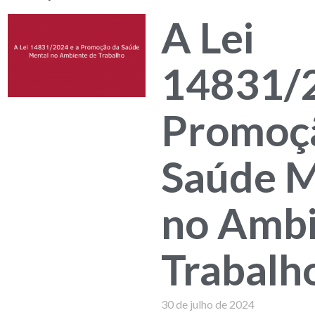
A Lei
14831/2
Promoç
Saúde M
no Ambi
Trabalh
30 de julho de 2024