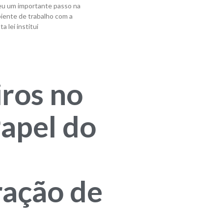
deu um importante passo na
iente de trabalho com a
 lei institui
iros no
Papel do
ação de