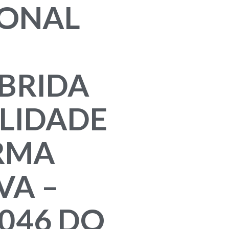
IONAL
BRIDA
ALIDADE
RMA
VA –
046 DO