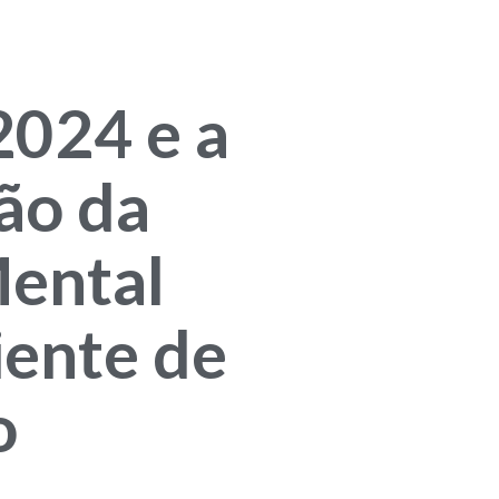
024 e a
ão da
ental
ente de
o