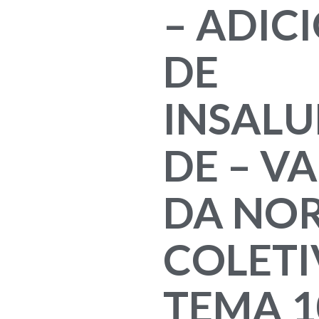
– ADIC
DE
INSALU
DE – V
DA NO
COLETI
TEMA 1