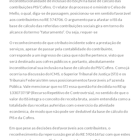
inconstitucionalidade de inclusão do ISSQN na base de cálculo das
contribuições PIS/Cofins. O relator do processo é o ministro Celso de
Mello, o qual, diga-se de passagem, posicionou-se em sentido favorável
aos contribuintes no RE 574706. O argumento para afastar o ISS da
base de cálculo das referidas contribuições sociais gira em torno do
alcance do termo “faturamento”. Ou seja, requer-se
O reconhecimento de que o tributo incidente sobre a prestação de
serviços, apesar de passar pela contabilidade do contribuinte,
corresponde a um ingresso de caixa que não lhe pertence, visto que
será destinado aos cofres públicos e, portanto, absolutamente
inconstitucional sua inclusão na base de cálculo do PIS/Cofins. Como já
ocorria na discussão do ICMS, o Superior Tribunal de Justiça (STJ) e os
Tribunais Federais têm seus posicionamentos favoráveis a Fazenda
Pública. Vale mencionar que no STJ essa questão foi decidida no REsp
1330737/SP (Recurso Repetitivo de Controvérsia), no sentido de que o
valor do ISS integra o conceito de receita bruta, assim entendida como a
totalidade das receitas auferidas com o exercício da atividade
econômica, de modo que não pode ser dedutível da base de cálculo do
PIS e da Cofins.
Em que pese as decisões desfavoráveis aos contribuintes, o
reconhecimento da repercussão geral do RE 592616 faz com que estes