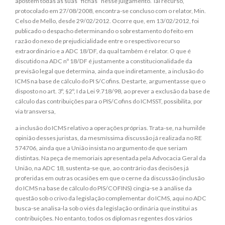
apostem todas as suas “fichas” nesse julgamento. Tal recurso,
protocolado em 27/08/2008, encontra-se concluso com o relator, Min.
Celso de Mello, desde 29/02/2012. Ocorre que, em 13/02/2012, foi
publicado o despacho determinando o sobrestamento do feito em
razão do nexo de prejudicialidade entre o respectivo recurso
extraordinário e a ADC 18/DF, da qual também é relator. O que é
discutido na ADC nº 18/DF é justamente a constitucionalidade da
previsão legal que determina, ainda que indiretamente, a inclusão do
ICMS na base de cálculo do PI S/Cofins. Destarte, argumentasse que o
disposto no art. 3º, §2º, I da Lei 9.718/98, ao prever a exclusão da base de
cálculo das contribuições para o PIS/Cofins do ICMSST, possibilita, por
via transversa,
a inclusão do ICMS relativo a operações próprias. Trata-se, na humilde
opinião desses juristas, da mesmíssima discussão já realizada no RE
574706, ainda que a União insista no argumento de que seriam
distintas. Na peça de memoriais apresentada pela Advocacia Geral da
União, na ADC 18, sustenta-se que, ao contrário das decisões já
proferidas em outras ocasiões em que o cerne da discussão (inclusão
do ICMS na base de cálculo do PIS/COFINS) cingia-se à análise da
questão sob o crivo da legislação complementar do ICMS, aqui no ADC
busca-se analisa-la sob o viés da legislação ordinária que institui as
contribuições. No entanto, todos os diplomas regentes dos vários