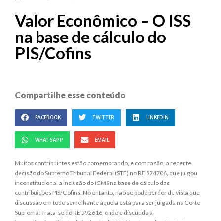
Valor Econômico – O ISS
na base de cálculo do
PIS/Cofins
Compartilhe esse conteúdo
FACEBOOK
TWITTER
LINKEDIN
WHATSAPP
EMAIL
Muitos contribuintes estão comemorando, e com razão, a recente
decisão do Supremo Tribunal Federal (STF) no RE 574706, que julgou
inconstitucional a inclusão do ICMS na base de cálculo das
contribuições PIS/Cofins. No entanto, não se pode perder de vista que
discussão em todo semelhante àquela está para ser julgada na Corte
Suprema. Trata-se do RE 592616, onde é discutido a