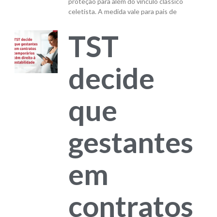
proteção para além do vínculo clássico
celetista. A medida vale para pais de
TST
decide
que
gestantes
em
contratos