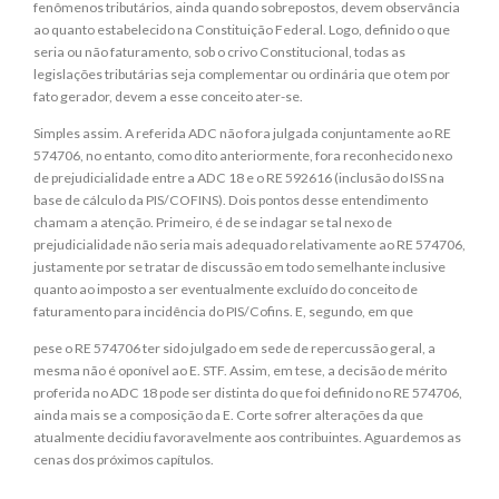
fenômenos tributários, ainda quando sobrepostos, devem observância
ao quanto estabelecido na Constituição Federal. Logo, definido o que
seria ou não faturamento, sob o crivo Constitucional, todas as
legislações tributárias seja complementar ou ordinária que o tem por
fato gerador, devem a esse conceito ater-se.
Simples assim. A referida ADC não fora julgada conjuntamente ao RE
574706, no entanto, como dito anteriormente, fora reconhecido nexo
de prejudicialidade entre a ADC 18 e o RE 592616 (inclusão do ISS na
base de cálculo da PIS/COFINS). Dois pontos desse entendimento
chamam a atenção. Primeiro, é de se indagar se tal nexo de
prejudicialidade não seria mais adequado relativamente ao RE 574706,
justamente por se tratar de discussão em todo semelhante inclusive
quanto ao imposto a ser eventualmente excluído do conceito de
faturamento para incidência do PIS/Cofins. E, segundo, em que
pese o RE 574706 ter sido julgado em sede de repercussão geral, a
mesma não é oponível ao E. STF. Assim, em tese, a decisão de mérito
proferida no ADC 18 pode ser distinta do que foi definido no RE 574706,
ainda mais se a composição da E. Corte sofrer alterações da que
atualmente decidiu favoravelmente aos contribuintes. Aguardemos as
cenas dos próximos capítulos.