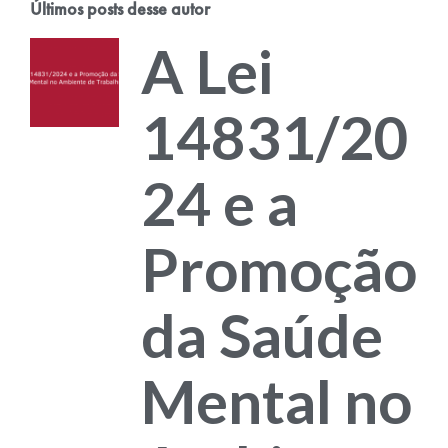
Últimos posts desse autor
A Lei
14831/20
24 e a
Promoção
da Saúde
Mental no