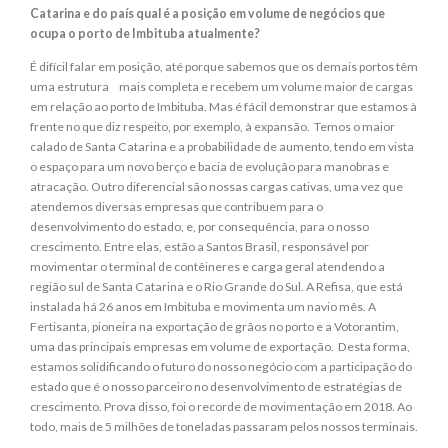
Catarina e do país qual é a posição em volume de negócios que
ocupa o porto de Imbituba atualmente?
É difícil falar em posição, até porque sabemos que os demais portos têm
uma estrutura mais completa e recebem um volume maior de cargas
em relação ao porto de Imbituba. Mas é fácil demonstrar que estamos à
frente no que diz respeito, por exemplo, à expansão. Temos o maior
calado de Santa Catarina e a probabilidade de aumento, tendo em vista
o espaço para um novo berço e bacia de evolução para manobras e
atracação. Outro diferencial são nossas cargas cativas, uma vez que
atendemos diversas empresas que contribuem para o
desenvolvimento do estado, e, por consequência, para o nosso
crescimento. Entre elas, estão a Santos Brasil, responsável por
movimentar o terminal de contêineres e carga geral atendendo a
região sul de Santa Catarina e o Rio Grande do Sul. A Refisa, que está
instalada há 26 anos em Imbituba e movimenta um navio mês. A
Fertisanta, pioneira na exportação de grãos no porto e a Votorantim,
uma das principais empresas em volume de exportação. Desta forma,
estamos solidificando o futuro do nosso negócio com a participação do
estado que é o nosso parceiro no desenvolvimento de estratégias de
crescimento. Prova disso, foi o recorde de movimentação em 2018. Ao
todo, mais de 5 milhões de toneladas passaram pelos nossos terminais.