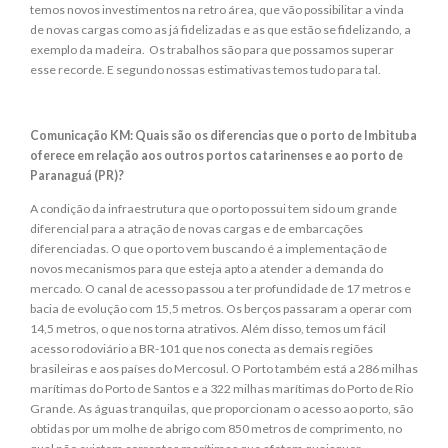
temos novos investimentos na retro área, que vão possibilitar a vinda
de novas cargas como as já fidelizadas e as que estão se fidelizando, a
exemplo da madeira. Os trabalhos são para que possamos superar
esse recorde. E segundo nossas estimativas temos tudo para tal.
Comunicação KM: Quais são os diferencias que o porto de Imbituba
oferece em relação aos outros portos catarinenses e ao porto de
Paranaguá (PR)?
A condição da infraestrutura que o porto possui tem sido um grande
diferencial para a atração de novas cargas e de embarcações
diferenciadas. O que o porto vem buscando é a implementação de
novos mecanismos para que esteja apto a atender a demanda do
mercado. O canal de acesso passou a ter profundidade de 17 metros e
bacia de evolução com 15,5 metros. Os berços passaram a operar com
14,5 metros, o que nos torna atrativos. Além disso, temos um fácil
acesso rodoviário a BR-101 que nos conecta as demais regiões
brasileiras e aos países do Mercosul. O Porto também está a 286 milhas
marítimas do Porto de Santos e a 322 milhas marítimas do Porto de Rio
Grande. As águas tranquilas, que proporcionam o acesso ao porto, são
obtidas por um molhe de abrigo com 850 metros de comprimento, no