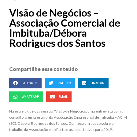
Visão de Negócios –
Associação Comercial de
Imbituba/Débora
Rodrigues dos Santos
Compartilhe esse conteúdo
FACEBOOK
TWITTER
LINKEDIN
WHATSAPP
EMAIL
Na estreia da nova sessão “Visão de Negócios, uma entrevista com a
consultora empresarial da Associação Empresarial de Imbituba – ACIM
(SC), Débora Rodrigues dos Santos. Conheça um pouco sobre o
trabalho da Associação e do Porto e as expectativas para 2019.