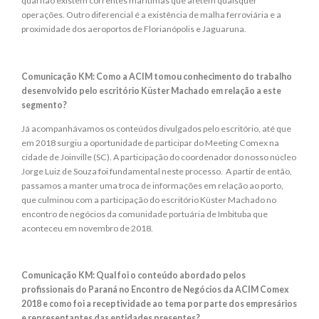
qual não existem correntes marítimas que afetem quaisquer
operações. Outro diferencial é a existência de malha ferroviária e a
proximidade dos aeroportos de Florianópolis e Jaguaruna.
Comunicação KM: Como a ACIM tomou conhecimento do trabalho
desenvolvido pelo escritório Küster Machado em relação a este
segmento?
Já acompanhávamos os conteúdos divulgados pelo escritório, até que
em 2018 surgiu a oportunidade de participar do Meeting Comex na
cidade de Joinville (SC). A participação do coordenador do nosso núcleo
Jorge Luiz de Souza foi fundamental neste processo. A partir de então,
passamos a manter uma troca de informações em relação ao porto,
que culminou com a participação do escritório Küster Machado no
encontro de negócios da comunidade portuária de Imbituba que
aconteceu em novembro de 2018.
Comunicação KM: Qual foi o conteúdo abordado pelos
profissionais do Paraná no Encontro de Negócios da ACIM Comex
2018 e como foi a receptividade ao tema por parte dos empresários
e representantes das entidades presentes?