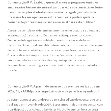
Comunicação KM: É sabido que muitas vezes pequenos e médios
empresários têm receio em realizar operações de comércio exterior
devido à complexidade da burocracia e da legislação tributária
brasileira. Na sua opinião, eventos como este podem ajudar a
tornar este processo mais claro e acessível para este público?
Apesar de complexo, existem ferramentas e meios para se adequar a
essa legislação e atuar no Comex. Acredito que eventos como o
Encontro de Negócios em Imbituba devem acontecer de forma
constante. Sabemos da estabilidade econômica do nosso estado, o que
de certa forma contribui para atrair os empresários para este mercado.
É preciso trazer sempre mais informações, atualizar esses
empreendedores e mostra a eles o quanto podem crescer
desenvolvendo seus negócios e contribuído para o crescimento do
estado.
Comunicação KM: A partir do sucesso dos eventos realizados em
2017/18, a ACIM já tem um próximo ciclo de palestras agendado?
Já estamos nos preparando para a terceira edição do evento, que será
realizada em novembro de 2019. Esperamos mais uma vez contar com
a participação dos colegas da Küster Machado que, tenho a certeza,