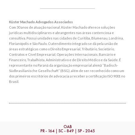
Küster Machado Advogados Associados
Com 30 anos de atuação nacional, Küster Machado oferece soluções
jurídicas multidisciplinares e abrangentes nas áreas contenciosa e
consultiva. Possui unidades nas cidades de Curitiba, Blumenau, Londrina,
Florianópolis e São Paulo. O atendimento integrado se dá pela união de
áreas estratégicas como o Direito Empresarial, Tributário, Societário,
Contratos e Cível Empresarial, Operações Internacionais, Bancário e
Financeiro, Trabalhista, Administrativo e de Direito Médico e da Saúde. É
representante no Paraná da organização empresarial alemã “Badisch-
Südbrasilianische Gesellschaft” (BSG), além de ser reconhecido como um
dos primeiros escritórios de advocacia a receber a certificação ISO 9001 no
Brasil.
OAB
PR - 164 | SC - 849 | SP - 2045