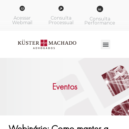
Acessar
Consulta
Consulta
Webmail
Processual
Performance
Eventos
Webinário: Como manter a