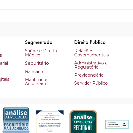
Segmentado
Direito Público
Saúde e Direito
Relações
Médico
Governamentais
s
Securitário
Administrativo e
rial
Regulatório
Bancário
Previdenciário
itais
Maritímo e
Servidor Público
Aduaneiro