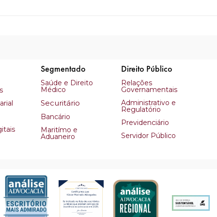
Segmentado
Direito Público
Saúde e Direito
Relações
Médico
Governamentais
s
Securitário
Administrativo e
rial
Regulatório
Bancário
Previdenciário
itais
Maritímo e
Servidor Público
Aduaneiro