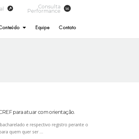
Consulta
al
Performance
Conteúdo
Equipe
Contato
o CREF para atuar com orientação.
 bacharelado e respectivo registro perante o
 para quem quer ser …