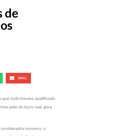
s de
mos
EMAIL
iu que todo insumo qualificado
tes pelo do lucro real, gera
 considerados insumos: o