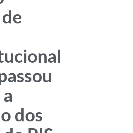
 de
tucional
, passou
 a
ão dos