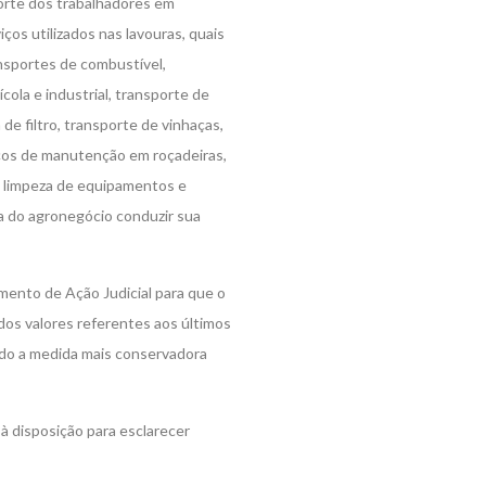
orte dos trabalhadores em
ços utilizados nas lavouras, quais
ansportes de combustível,
ola e industrial, transporte de
de filtro, transporte de vinhaças,
ços de manutenção em roçadeiras,
e limpeza de equipamentos e
sa do agronegócio conduzir sua
mento de Ação Judicial para que o
 dos valores referentes aos últimos
ndo a medida mais conservadora
à disposição para esclarecer