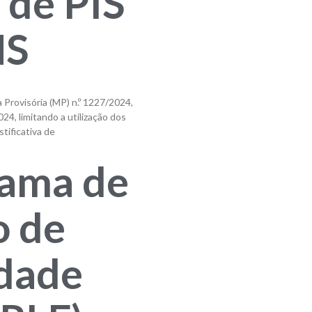
 de PIS
NS
Provisória (MP) n.º 1227/2024,
024, limitando a utilização dos
tificativa de
ama de
 de
idade