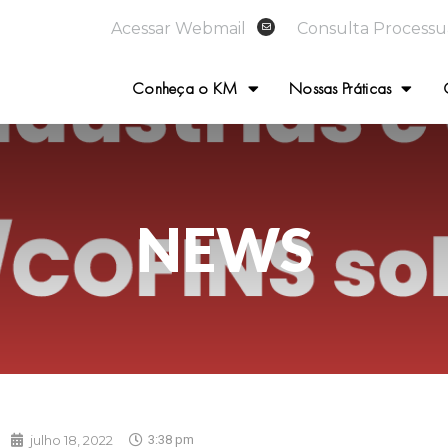
Acessar Webmail
Consulta Processu
Conheça o KM
Nossas Práticas
NEWS
julho 18, 2022
3:38 pm