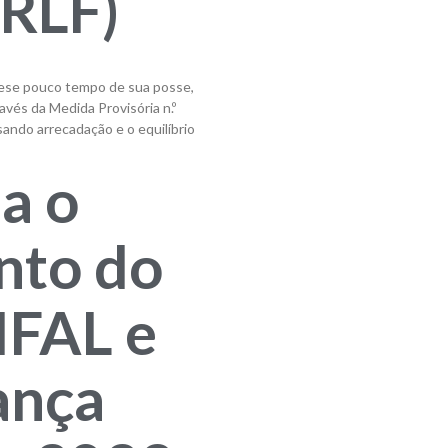
PRLF)
pese pouco tempo de sua posse,
avés da Medida Provisória n.º
sando arrecadação e o equilíbrio
ia o
nto do
IFAL e
ança