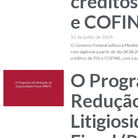
créditos
e COFI
11 de junho de 2024
O Governo Federal editou a Medida 
com vigência a partir de dia 04.06.2
créditos de PIS e COFINS, com a jus
O Progr
Redução
Litigios