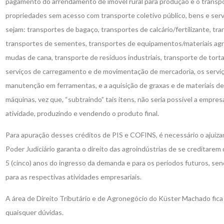
pagamento do arrendamento de imóvel rural para produção e o transp
propriedades sem acesso com transporte coletivo público, bens e servi
sejam: transportes de bagaço, transportes de calcário/fertilizante, tr
transportes de sementes, transportes de equipamentos/materiais agríc
mudas de cana, transporte de resíduos industriais, transporte de torta 
serviços de carregamento e de movimentação de mercadoria, os servi
manutenção em ferramentas, e a aquisição de graxas e de materiais d
máquinas, vez que, “subtraindo” tais itens, não seria possível a empre
atividade, produzindo e vendendo o produto final.
Para apuração desses créditos de PIS e COFINS, é necessário o ajuiza
Poder Judiciário garanta o direito das agroindústrias de se creditarem
5 (cinco) anos do ingresso da demanda e para os períodos futuros, se
para as respectivas atividades empresariais.
A área de Direito Tributário e de Agronegócio do Küster Machado fica 
quaisquer dúvidas.