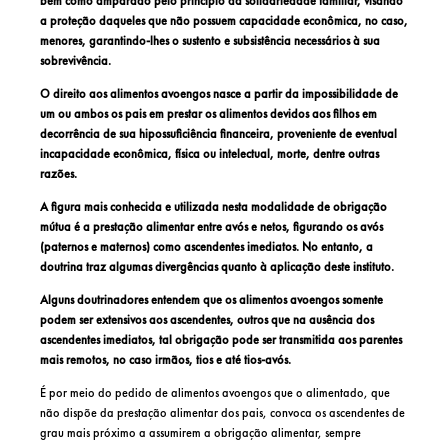
bem como amparado pelo princípio da solidariedade familiar, visando
a proteção daqueles que não possuem capacidade econômica, no caso,
menores, garantindo-lhes o sustento e subsistência necessários à sua
sobrevivência.
O direito aos alimentos avoengos nasce a partir da impossibilidade de
um ou ambos os pais em prestar os alimentos devidos aos filhos em
decorrência de sua hipossuficiência financeira, proveniente de eventual
incapacidade econômica, física ou intelectual, morte, dentre outras
razões.
A figura mais conhecida e utilizada nesta modalidade de obrigação
mútua é a prestação alimentar entre avós e netos, figurando os avós
(paternos e maternos) como ascendentes imediatos. No entanto, a
doutrina traz algumas divergências quanto à aplicação deste instituto.
Alguns doutrinadores entendem que os alimentos avoengos somente
podem ser extensivos aos ascendentes, outros que na ausência dos
ascendentes imediatos, tal obrigação pode ser transmitida aos parentes
mais remotos, no caso irmãos, tios e até tios-avós.
É por meio do pedido de alimentos avoengos que o alimentado, que
não dispõe da prestação alimentar dos pais, convoca os ascendentes de
grau mais próximo a assumirem a obrigação alimentar, sempre