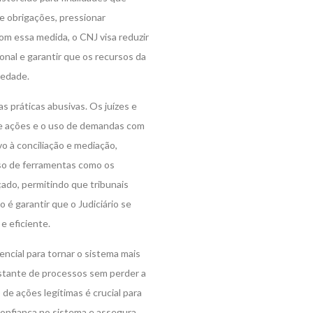
e obrigações, pressionar
om essa medida, o CNJ visa reduzir
ional e garantir que os recursos da
iedade.
s práticas abusivas. Os juízes e
 de ações e o uso de demandas com
vo à conciliação e mediação,
uso de ferramentas como os
ado, permitindo que tribunais
 garantir que o Judiciário se
e eficiente.
encial para tornar o sistema mais
nstante de processos sem perder a
e ações legítimas é crucial para
confiança no sistema e assegura