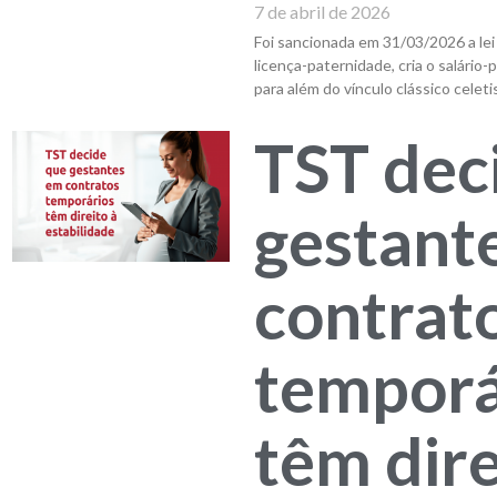
7 de abril de 2026
Foi sancionada em 31/03/2026 a lei
licença-paternidade, cria o salário
para além do vínculo clássico celeti
TST dec
gestant
contrat
temporá
têm dire