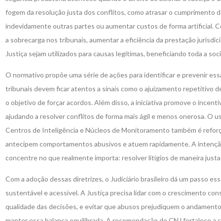
fogem da resolução justa dos conflitos, como atrasar o cumprimento d
indevidamente outras partes ou aumentar custos de forma artificial. C
a sobrecarga nos tribunais, aumentar a eficiência da prestação jurisdic
Justiça sejam utilizados para causas legítimas, beneficiando toda a soc
O normativo propõe uma série de ações para identificar e prevenir essa
tribunais devem ficar atentos a sinais como o ajuizamento repetitivo
o objetivo de forçar acordos. Além disso, a iniciativa promove o incenti
ajudando a resolver conflitos de forma mais ágil e menos onerosa. O 
Centros de Inteligência e Núcleos de Monitoramento também é reforç
antecipem comportamentos abusivos e atuem rapidamente. A intenção é
concentre no que realmente importa: resolver litígios de maneira justa 
Com a adoção dessas diretrizes, o Judiciário brasileiro dá um passo ess
sustentável e acessível. A Justiça precisa lidar com o crescimento co
qualidade das decisões, e evitar que abusos prejudiquem o andamento d
manter essa balança equilibrada. A recomendação do CNJ fortalece a 