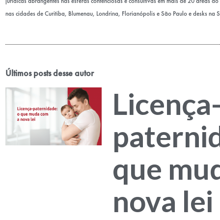
jurídicas abrangentes nas esferas contenciosas e consultivas em mais de 20 áreas do D
nas cidades de Curitiba, Blumenau, Londrina, Florianópolis e São Paulo e desks na 
Últimos posts desse autor
Licença
paterni
que mud
nova lei