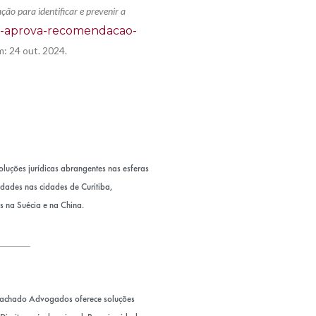
ão para identificar e prevenir a
rio-aprova-recomendacao-
m: 24 out. 2024.
uções jurídicas abrangentes nas esferas
nidades nas cidades de Curitiba,
s na Suécia e na China.
Machado Advogados oferece soluções