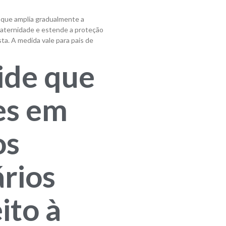
 que amplia gradualmente a
-paternidade e estende a proteção
sta. A medida vale para pais de
ide que
es em
os
rios
ito à