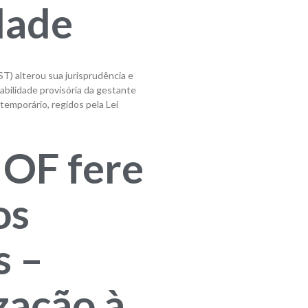
dade
T) alterou sua jurisprudência e
abilidade provisória da gestante
emporário, regidos pela Lei
IOF fere
os
s –
ização à