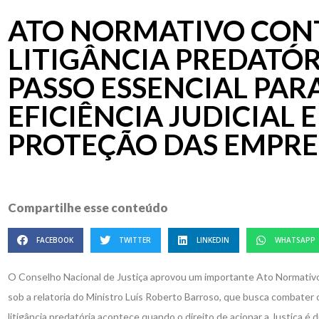
ATO NORMATIVO CON
LITIGÂNCIA PREDATÓR
PASSO ESSENCIAL PAR
EFICIÊNCIA JUDICIAL E
PROTEÇÃO DAS EMPRE
Compartilhe esse conteúdo
FACEBOOK
TWITTER
LINKEDIN
WHATSAPP
O Conselho Nacional de Justiça aprovou um importante Ato Normativ
sob a relatoria do Ministro Luís Roberto Barroso, que busca combater o
litigância predatória acontece quando o direito de acionar a Justiça é d