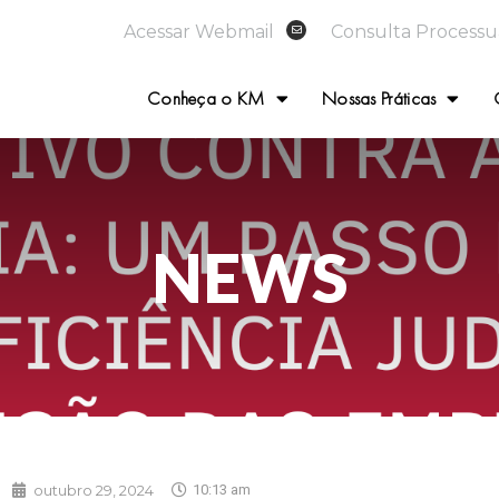
Acessar Webmail
Consulta Processu
Conheça o KM
Nossas Práticas
NEWS
outubro 29, 2024
10:13 am