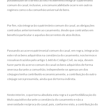
possibilidade de o direito ao seu recebimento integrar o patrimônio
comum do casal, inclusive, a incomunicabilidade ocorre em outros
regimes como o da comunhão universal de bens.
Por fim, não integrarão o patrimônio comum do casal, as obrigações
contraídas anteriormente ao casamento, desde que contraídas em
benefício particular e aquelas decorrentes de atos ilícitos.
Passando ao acervo patrimonial comum do casal, em regra, integrarão
este rol os bens adquiridos na constância do casamento, nos termos e
ressalvas trazidos pelo artigo 1.660 do Código Civil, ou seja, devem
fazer parte do acervo comum do casal os bens adquiridos de forma
onerosa durante a comunhão, independente se apenas um dos
cônjuges tenha contribuído economicamente, a contribuição do outro
cônjuge será presumida, ainda que de forma indireta.
Neste ínterim, o que torna absoluta esta regra é a perfectibilização do
título aquisitivo durante a constância do casamento e não a
onerosidade recíproca do casal, pois, conforme visto, a contribuição do