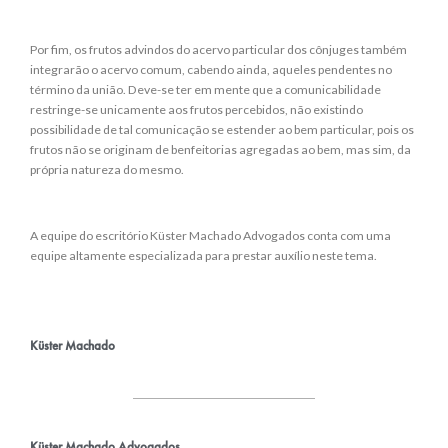
Por fim, os frutos advindos do acervo particular dos cônjuges também
integrarão o acervo comum, cabendo ainda, aqueles pendentes no
término da união. Deve-se ter em mente que a comunicabilidade
restringe-se unicamente aos frutos percebidos, não existindo
possibilidade de tal comunicação se estender ao bem particular, pois os
frutos não se originam de benfeitorias agregadas ao bem, mas sim, da
própria natureza do mesmo.
A equipe do escritório Küster Machado Advogados conta com uma
equipe altamente especializada para prestar auxílio neste tema.
Küster Machado
Küster Machado Advogados