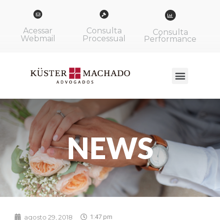
Acessar
Consulta
Consulta
Webmail
Processual
Performance
NEWS
agosto 29, 2018
1:47 pm