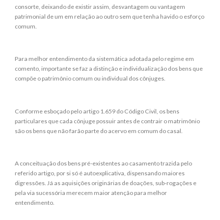
consorte, deixando de existir assim, desvantagem ou vantagem
patrimonial de um em relação ao outro sem que tenha havido o esforço
comum.
Para melhor entendimento da sistemática adotada pelo regime em
comento, importante se faz a distinção e individualização dos bens que
compõe o patrimônio comum ou individual dos cônjuges.
Conforme esboçado pelo artigo 1.659 do Código Civil, os bens
particulares que cada cônjuge possuir antes de contrair o matrimônio
são os bens que não farão parte do acervo em comum do casal.
A conceituação dos bens pré-existentes ao casamento trazida pelo
referido artigo, por si só é autoexplicativa, dispensando maiores
digressões. Já as aquisições originárias de doações, sub-rogações e
pela via sucessória merecem maior atenção para melhor
entendimento.