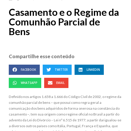
Casamento e o Regime da
Comunhão Parcial de
Bens
Compartilhe esse conteúdo
FACEBOOK
TWITTER
LINKEDIN
WHATSAPP
EMAIL
Definido nos artigos 1.658 a 1.666 do Código Civil de 2002, o regime da
comunhão parcial de bens – que possui como regra geral a
comunicação dos bens adquiridos de forma onerosa na constância do
casamento –, tem sua origem como regime oficial no Brasil a partir do
advento da Lei do Divórcio – Lei nº 6.515 de 1977; a partir daí igualou-se
a diversos outros países como Itália, Portugal, França e Espanha, que