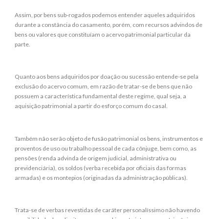
Assim, por bens sub-rogados podemos entender aqueles adquiridos
durante a constância do casamento, porém, com recursos advindos de
bens ou valores que constituíam o acervo patrimonial particular da
parte.
Quanto aos bens adquiridos por doação ou sucessão entende-se pela
exclusão do acervo comum, em razão de tratar-se de bens que não
possuem a característica fundamental deste regime, qual seja, a
aquisição patrimonial a partir do esforço comum do casal.
Também não serão objeto de fusão patrimonial os bens, instrumentos e
proventos de uso ou trabalho pessoal de cada cônjuge, bem como, as
pensões (renda advinda de origem judicial, administrativa ou
previdenciária), os soldos (verba recebida por oficiais das formas
armadas) e os montepios (originadas da administração públicas).
Trata-se de verbas revestidas de caráter personalíssimo não havendo