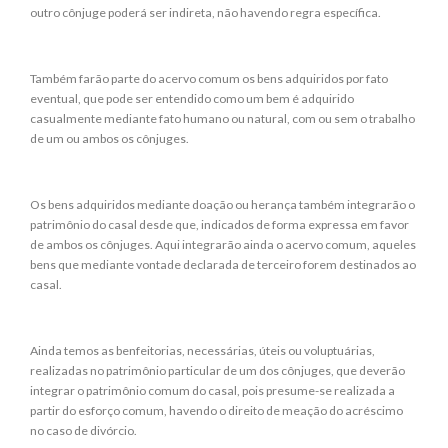
outro cônjuge poderá ser indireta, não havendo regra específica.
Também farão parte do acervo comum os bens adquiridos por fato
eventual, que pode ser entendido como um bem é adquirido
casualmente mediante fato humano ou natural, com ou sem o trabalho
de um ou ambos os cônjuges.
Os bens adquiridos mediante doação ou herança também integrarão o
patrimônio do casal desde que, indicados de forma expressa em favor
de ambos os cônjuges. Aqui integrarão ainda o acervo comum, aqueles
bens que mediante vontade declarada de terceiro forem destinados ao
casal.
Ainda temos as benfeitorias, necessárias, úteis ou voluptuárias,
realizadas no patrimônio particular de um dos cônjuges, que deverão
integrar o patrimônio comum do casal, pois presume-se realizada a
partir do esforço comum, havendo o direito de meação do acréscimo
no caso de divórcio.