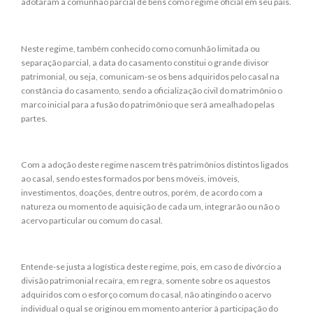
adotaram a comunhão parcial de bens como regime oficial em seu país.
Neste regime, também conhecido como comunhão limitada ou
separação parcial, a data do casamento constitui o grande divisor
patrimonial, ou seja, comunicam-se os bens adquiridos pelo casal na
constância do casamento, sendo a oficialização civil do matrimônio o
marco inicial para a fusão do patrimônio que será amealhado pelas
partes.
Com a adoção deste regime nascem três patrimônios distintos ligados
ao casal, sendo estes formados por bens móveis, imóveis,
investimentos, doações, dentre outros, porém, de acordo com a
natureza ou momento de aquisição de cada um, integrarão ou não o
acervo particular ou comum do casal.
Entende-se justa a logística deste regime, pois, em caso de divórcio a
divisão patrimonial recaíra, em regra, somente sobre os aquestos
adquiridos com o esforço comum do casal, não atingindo o acervo
individual o qual se originou em momento anterior à participação do