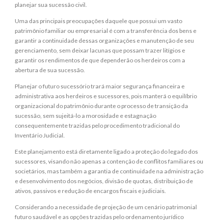
planejar sua sucessão civil.
Uma das principais preocupações daquele que possui um vasto
patrimônio familiar ou empresarial é com a transferência dos bens e
garantir a continuidade dessas organizações e manutenção de seu
gerenciamento, sem deixar lacunas que possam trazer litígios e
garantir os rendimentos de que dependerão os herdeiros com a
abertura de sua sucessão.
Planejar o futuro sucessório trará maior segurança financeira e
administrativa aos herdeiros e sucessores, pois manterá o equilíbrio
organizacional do patrimônio durante o processo de transição da
sucessão, sem sujeitá-lo a morosidade e estagnação
consequentemente trazidas pelo procedimento tradicional do
Inventário Judicial.
Este planejamento está diretamente ligado a proteção do legado dos
sucessores, visando não apenas a contenção de conflitos familiares ou
societários, mas também a garantia de continuidade na administração
e desenvolvimento dos negócios, divisão de quotas, distribuição de
ativos, passivos e redução de encargos fiscais e judiciais.
Considerando a necessidade de projeção de um cenário patrimonial
futuro saudável e as opções trazidas pelo ordenamento jurídico