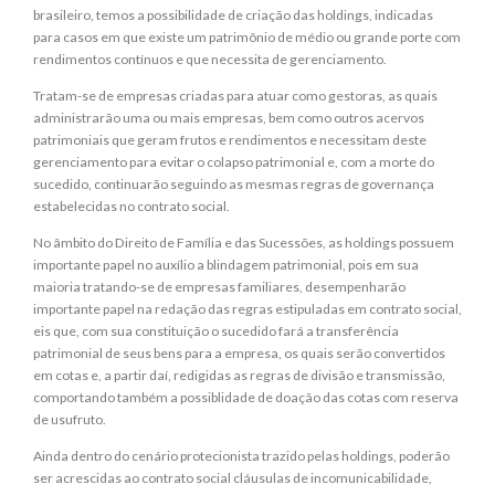
brasileiro, temos a possibilidade de criação das holdings, indicadas
para casos em que existe um patrimônio de médio ou grande porte com
rendimentos contínuos e que necessita de gerenciamento.
Tratam-se de empresas criadas para atuar como gestoras, as quais
administrarão uma ou mais empresas, bem como outros acervos
patrimoniais que geram frutos e rendimentos e necessitam deste
gerenciamento para evitar o colapso patrimonial e, com a morte do
sucedido, continuarão seguindo as mesmas regras de governança
estabelecidas no contrato social.
No âmbito do Direito de Família e das Sucessões, as holdings possuem
importante papel no auxílio a blindagem patrimonial, pois em sua
maioria tratando-se de empresas familiares, desempenharão
importante papel na redação das regras estipuladas em contrato social,
eis que, com sua constituição o sucedido fará a transferência
patrimonial de seus bens para a empresa, os quais serão convertidos
em cotas e, a partir daí, redigidas as regras de divisão e transmissão,
comportando também a possiblidade de doação das cotas com reserva
de usufruto.
Ainda dentro do cenário protecionista trazido pelas holdings, poderão
ser acrescidas ao contrato social cláusulas de incomunicabilidade,