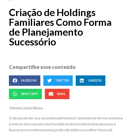
Criação de Holdings
Familiares Como Forma
de Planejamento
Sucessório
Compartilhe esse conteúdo
FACEBOOK
TWITTER
LINKEDIN
WHATSAPP
EMAIL
*Adriana Letícia Blasius
O desejo de ter sua sucessão patrimonial concluída de forma amistosa
e menos onerosa aos seus herdeiros tem levado muitas pessoas a
buscarem no ordenamento jurídico brasileiro a melhor forma de