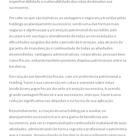
impenhorabilidade e inalienabilidade das cotas destinadas aos
sucessores.
Percebe-se que são inúmeras as vantagens e segurança trazidas pelas
holdings ao planejamento sucessório, sendo uma das formas mais
seguras e objetivas para a transição patrimonial do sucedido, pois
incorpora em seu bojo o atendimento de todas as necessidades e
dificuldades surgidas durante o período de transição, seja através da
garantia de manutenção e continuidade de todas as atividades
desenvolvidas, vantagens administrativas, corporativas, pessoais bem
como fiscais, evitando também possíveis disputas patrimoniais entre os
herdeiros.
Em relação aos benefícios fiscais, com a transferência patrimonial a
Holding, haverá sua conversão em cotas e somente sobre estas
incidirão encargos fiscais durante a transição sucessória, trazendo
grande vantagem financeira aos sucessores, visto que, haverá uma
redução significativa nas alíquotas e na forma de sua aplicação.
Resumidamente, a criação de uma holding para auxiliar no
planejamento sucessório trará uma gama de benefícios aos
sucessores, pois será responsável pela continuidade inabalável de suas
atividades, administrando de forma regrada e profissional o patrimônio
que a compõe, desvinculando os herdeiros do procedimento oneroso e