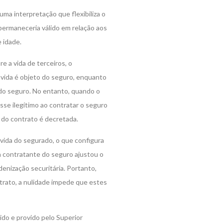
uma interpretação que flexibiliza o
permaneceria válido em relação aos
e idade.
e a vida de terceiros, o
 vida é objeto do seguro, enquanto
 do seguro. No entanto, quando o
sse ilegítimo ao contratar o seguro
 do contrato é decretada.
vida do segurado, o que configura
 a contratante do seguro ajustou o
denização securitária. Portanto,
rato, a nulidade impede que estes
ido e provido pelo Superior