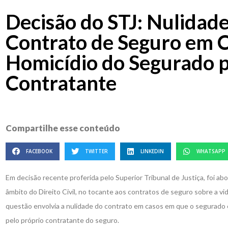
Decisão do STJ: Nulidad
Contrato de Seguro em 
Homicídio do Segurado 
Contratante
Compartilhe esse conteúdo
FACEBOOK
TWITTER
LINKEDIN
WHATSAPP
Em decisão recente proferida pelo Superior Tribunal de Justiça, foi a
âmbito do Direito Civil, no tocante aos contratos de seguro sobre a vi
questão envolvia a nulidade do contrato em casos em que o segurado é
pelo próprio contratante do seguro.