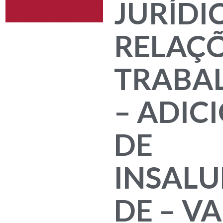
JURÍDI
RELAÇ
TRABAL
– ADIC
DE
INSALU
DE – V