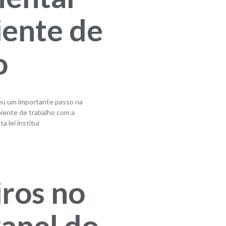
ente de
o
deu um importante passo na
iente de trabalho com a
 lei institui
iros no
Papel do