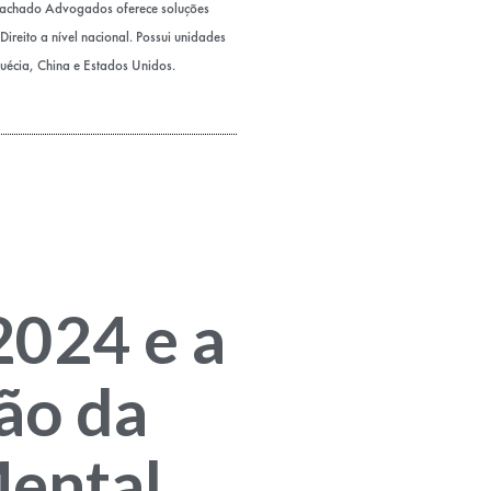
Machado Advogados oferece soluções
ireito a nível nacional. Possui unidades
Suécia, China e Estados Unidos.
024 e a
ão da
ental