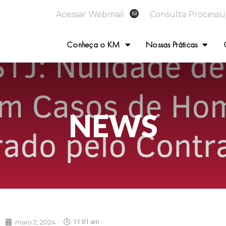
Acessar Webmail
Consulta Processu
Conheça o KM
Nossas Práticas
NEWS
maio 2, 2024
11:01 am