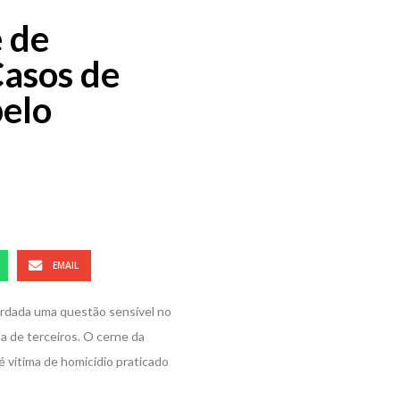
e de
Casos de
pelo
EMAIL
bordada uma questão sensível no
da de terceiros. O cerne da
 vítima de homicídio praticado