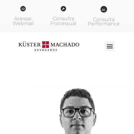
Acessar
Consulta
Consulta
Webmail
Processual
Performance