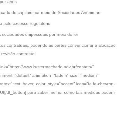
 por anos
rcado de capitais por meio de Sociedades Anônimas
o pelo excesso regulatório
s sociedades unipessoais por meio de lei
cos contratuais, podendo as partes convencionar a alocação
 revisão contratual
link=”https://www.kustermachado.adv.br/contato/”
ignment=”default” animation=”fadeIn” size=”medium”
context” text_hover_color_style=”accent” icon=”fa fa-chevron-
]AQUI[/dt_button] para saber melhor como tais medidas podem