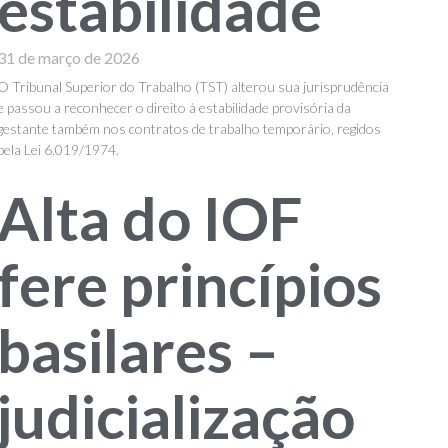
estabilidade
31 de março de 2026
O Tribunal Superior do Trabalho (TST) alterou sua jurisprudência
e passou a reconhecer o direito à estabilidade provisória da
gestante também nos contratos de trabalho temporário, regidos
pela Lei 6.019/1974.
Alta do IOF
fere princípios
basilares –
judicialização