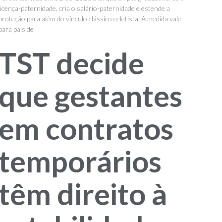
licença-paternidade, cria o salário-paternidade e estende a
proteção para além do vínculo clássico celetista. A medida vale
para pais de
TST decide
que gestantes
em contratos
temporários
têm direito à