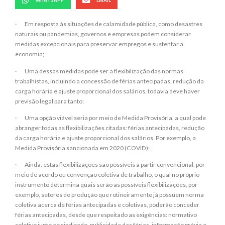
WHATSAPP
EMAIL
· Em resposta às situações de calamidade pública, como desastres
naturais ou pandemias, governos e empresas podem considerar
medidas excepcionais para preservar empregos e sustentar a
economia;
· Uma dessas medidas pode ser a flexibilização das normas
trabalhistas, incluindo a concessão de férias antecipadas, redução da
carga horária e ajuste proporcional dos salários, todavia deve haver
previsão legal para tanto;
· Uma opção viável seria por meio de Medida Provisória, a qual pode
abranger todas as flexibilizações citadas: férias antecipadas, redução
da carga horária e ajuste proporcional dos salários. Por exemplo, a
Medida Provisória sancionada em 2020 (COVID);
· Ainda, estas flexibilizações são possíveis a partir convencional, por
meio de acordo ou convenção coletiva de trabalho, o qual no próprio
instrumento determina quais serão as possíveis flexibilizações, por
exemplo, setores de produção que rotineiramente já possuem norma
coletiva acerca de férias antecipadas e coletivas, poderão conceder
férias antecipadas, desde que respeitado as exigências: normativo
coletivo junto ao sindicado, publicidade das férias, informação prévia e