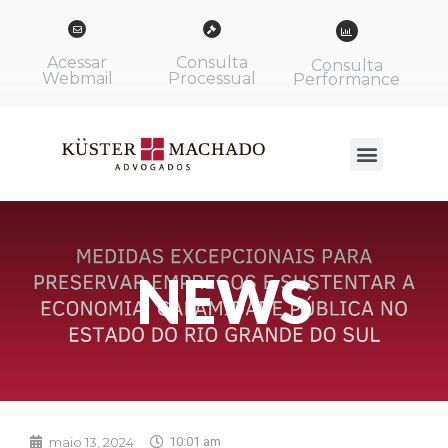
Acessar
Consulta
Consulta
Webmail
Processual
Performance
NEWS
maio 13, 2024
10:01 am