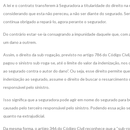
A lei e o contrato transferem à Seguradora a titularidade do direito na 
considerando que esta não pereceu, a não ser diante do segurado. S
continua obrigado a repará-lo, agora perante o segurador.
Do contrário estar-se-ia consagrando a impunidade daquele que, com a p
um dano a outrem.
Assim, o direito da sub-rogação, previsto no artigo 786 do Código Civi
pagou o sinistro sub-roga-se, até o limite do valor da indenização, no
ao segurado contra o autor do dano”. Ou seja, esse direito permite qu
indenização ao segurado, assume o direito de buscar o ressarcimento d
responsável pelo sinistro.
Isso significa que a seguradora pode agir em nome do segurado para b
causado pelo terceiro responsável pelo sinistro. Podendo essa ação ser 
quanto na extrajudicial.
Da mesma forma, o artigo 346 do Código Civil reconhece que a “sub-rog