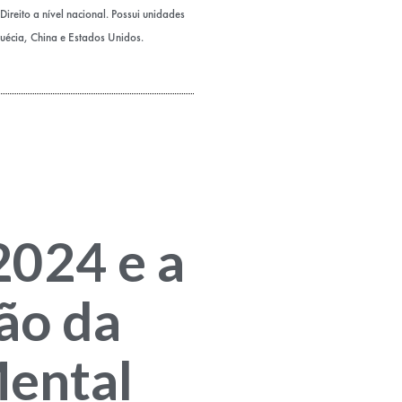
ireito a nível nacional. Possui unidades
Suécia, China e Estados Unidos.
024 e a
ão da
ental