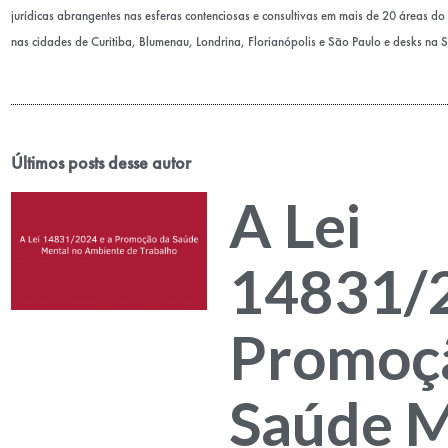
jurídicas abrangentes nas esferas contenciosas e consultivas em mais de 20 áreas do D
nas cidades de Curitiba, Blumenau, Londrina, Florianópolis e São Paulo e desks na 
Últimos posts desse autor
A Lei
14831/2
Promoç
Saúde M