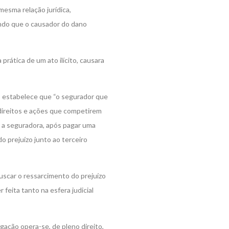
mesma relação jurídica,
endo que o causador do dano
rática de um ato ilícito, causara
l, estabelece que “o segurador que
s direitos e ações que competirem
e a seguradora, após pagar uma
o prejuízo junto ao terceiro
uscar o ressarcimento do prejuízo
feita tanto na esfera judicial
ação opera-se, de pleno direito,