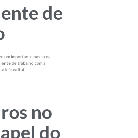
ente de
o
deu um importante passo na
iente de trabalho com a
 lei institui
iros no
Papel do