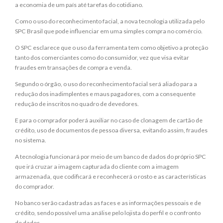
a economia de um país até tarefas do cotidiano.
Como o uso do reconhecimento facial, a nova tecnologia utilizada pelo
SPC Brasil que pode influenciar em uma simples compra no comércio.
O SPC esclarece que o uso da ferramenta tem como objetivo a proteção
tanto dos comerciantes como do consumidor, vez que visa evitar
fraudes em transações de compra e venda.
Segundo o órgão, o uso do reconhecimento facial será aliado para a
redução dos inadimplentes e maus pagadores, com a consequente
redução de inscritos no quadro de devedores.
E para o comprador poderá auxiliar no caso de clonagem de cartão de
crédito, uso de documentos de pessoa diversa, evitando assim, fraudes
no sistema.
A tecnologia funcionará por meio de um banco de dados do próprio SPC
que irá cruzar a imagem capturada do cliente com a imagem
armazenada, que codificará e reconhecerá o rosto e as características
do comprador.
No banco serão cadastradas as faces e as informações pessoais e de
crédito, sendo possível uma análise pelo lojista do perfil e o confronto
de dados.