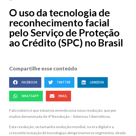
O uso da tecnologia de
reconhecimento facial
pelo Serviço de Proteção
ao Crédito (SPC) no Brasil
Compartilhe esse conteúdo
FACEBOOK
TWITTER
LINKEDIN
WHATSAPP
EMAIL
Fato notório é que estamos vivendo uma nova revolução, que por
muitos denominada de 4ª Revolução – Sistemas Cibernéticos.
Esta revolução, ou tamanha evolução mundial, na era digital e a
crescente inovação de tecnologias atinge inúmeros segmentos, desde