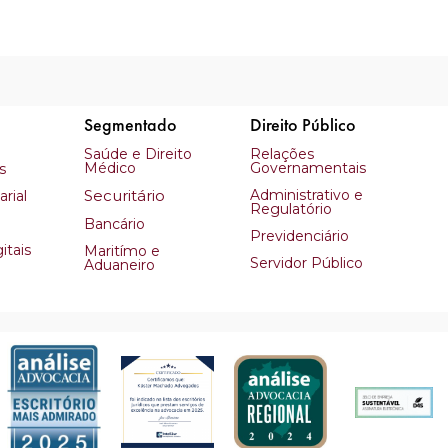
Segmentado
Direito Público
Saúde e Direito
Relações
Médico
Governamentais
s
Securitário
Administrativo e
rial
Regulatório
Bancário
Previdenciário
itais
Maritímo e
Servidor Público
Aduaneiro