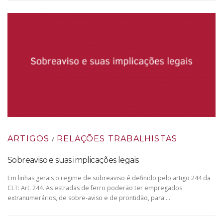
ARTIGOS
RELAÇÕES TRABALHISTAS
/
Sobreaviso e suas implicações legais
Em linhas gerais o regime de sobreaviso é definido pelo artigo 244 da
CLT: Art. 244. As estradas de ferro poderão ter empregados
extranumerários, de sobre-aviso e de prontidão, para …