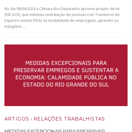
No dia 08/04/2024 a Câmara dos Deputados aprovou projeto de lei
(5813/23), que estimula contratação de pessoas com Transtorno do
Espectro autista (TEA), na modalidade de empregado, aprendiz ou
estagiário. …
ARTIGOS
RELAÇÕES TRABALHISTAS
/
MEDIDAS EXCEPCIONAIS PARA PRESERVAR