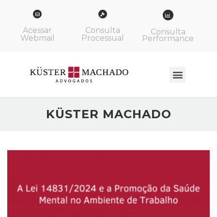
Acessar
Consulta
Consulta
Webmail
Processual
Performance
KÜSTER MACHADO