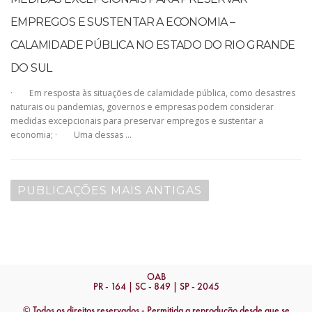
EMPREGOS E SUSTENTAR A ECONOMIA –
CALAMIDADE PÚBLICA NO ESTADO DO RIO GRANDE
DO SUL
· Em resposta às situações de calamidade pública, como desastres
naturais ou pandemias, governos e empresas podem considerar
medidas excepcionais para preservar empregos e sustentar a
economia; · Uma dessas …
PUBLICAÇÕES MAIS ANTIGAS
OAB
PR - 164 | SC - 849 | SP - 2045
© Todos os direitos reservados - Permitida a reprodução desde que se