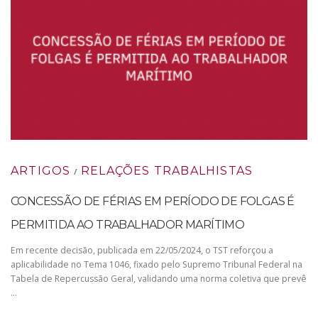
ARTIGOS
RELAÇÕES TRABALHISTAS
/
CONCESSÃO DE FÉRIAS EM PERÍODO DE FOLGAS É
PERMITIDA AO TRABALHADOR MARÍTIMO
Em recente decisão, publicada em 22/05/2024, o TST reforçou a
aplicabilidade no Tema 1046, fixado pelo Supremo Tribunal Federal na
Tabela de Repercussão Geral, validando uma norma coletiva que prevê
…