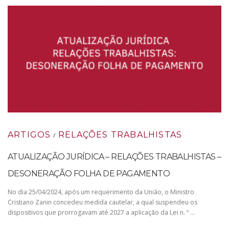
ARTIGOS
RELAÇÕES TRABALHISTAS
/
ATUALIZAÇÃO JURÍDICA – RELAÇÕES TRABALHISTAS –
DESONERAÇÃO FOLHA DE PAGAMENTO
No dia 25/04/2024, após um requerimento da União, o Ministro
Cristiano Zanin concedeu medida cautelar, a qual suspendeu os
dispositivos que prorrogavam até 2027 a aplicação da Lei n. º …