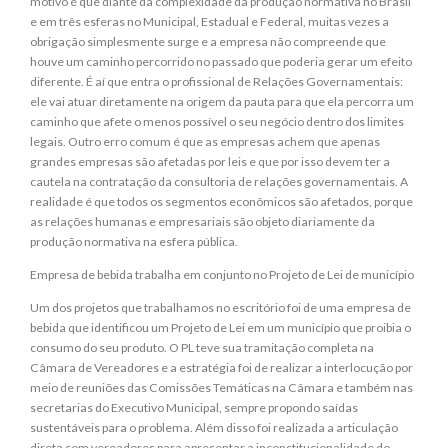
motivo é que diante da complexidade da produção normativa no Brasil
e em três esferas no Municipal, Estadual e Federal, muitas vezes a
obrigação simplesmente surge e a empresa não compreende que
houve um caminho percorrido no passado que poderia gerar um efeito
diferente. É aí que entra o profissional de Relações Governamentais:
ele vai atuar diretamente na origem da pauta para que ela percorra um
caminho que afete o menos possível o seu negócio dentro dos limites
legais. Outro erro comum é que as empresas achem que apenas
grandes empresas são afetadas por leis e que por isso devem ter a
cautela na contratação da consultoria de relações governamentais. A
realidade é que todos os segmentos econômicos são afetados, porque
as relações humanas e empresariais são objeto diariamente da
produção normativa na esfera pública.
Empresa de bebida trabalha em conjunto no Projeto de Lei de município
Um dos projetos que trabalhamos no escritório foi de uma empresa de
bebida que identificou um Projeto de Lei em um município que proibia o
consumo do seu produto. O PL teve sua tramitação completa na
Câmara de Vereadores e a estratégia foi de realizar a interlocução por
meio de reuniões das Comissões Temáticas na Câmara e também nas
secretarias do Executivo Municipal, sempre propondo saídas
sustentáveis para o problema. Além disso foi realizada a articulação
direta com vereadores para apresentar a inconstitucionalidade do