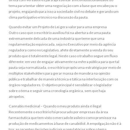
tema para tentar obter uma negociação com a base que encabeçou o
projeto, engajando para isso a sociedade civil no debate e gerando um
clima participativo e técnico na discussão da pauta.
Quando evitar um Projeto de Lei gera valor para uma empresa
Outro caso que o escritório auxiliou foi na abertura de uma pauta
extremamente delicada de uma indústria que teme que uma
regulamentação equivocada, seja no Executivo por meio da agência
reguladora como no Legislativo, afete diretamente a venda do seu
produto que é totalmente legal. Neste caso o trabalho segue um fluxo
diferente: em vez de engajar ativamente na esfera pública para que tal
pauta seja normatizada, o escritório propôs uma estratégia por meio de
múltiplos stakeholders para gerar massa de manobra na opinião
pública e trabalhar de maneira técnica e tática na interlocução com os
órgãos reguladores. O objetivo principal é sensibilizar o legislador
sobre o tema e seguir uma cronologia orgânica, sem que haja
atropelos.
Cannabis medicinal – Quando o meu produto ainda é ilegal
Recentemente o escritório foi procurado por empresas da área
farmacêutica que tem visto o mercado brasileiro como promissor na
produção de medicamentos à base de canabidiol. A empolgação não é à
toa: as recentes decisões judiciais e regulatórias sobre o tema