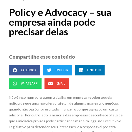
Policy e Advocacy – sua
empresa ainda pode
precisar delas
Compartilhe esse conteúdo
FACEBOOK
TWITTER
LINKEDIN
WHATSAPP
EMAIL
Não é incomum para quem trabalha em empresa receber aquela
notícia de que uma nova lei vai afetar, de alguma maneira, o negócio,
quando não o próprio resultado financeiro porque agregou um custo
adicional. Por outro lado, a maioria das empresas desconhece o fato de
que a iniciativa privada pode participar de maneira legal no Executivo e
Legislativo para defender seus interesses, e a responsável por esta