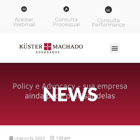
Acessar
Consulta
Consulta
Webmail
Processual
Performance
NEWS
março 14, 2023
1:23 pm