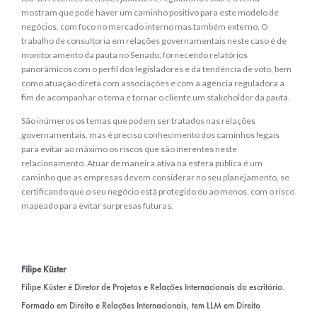
mostram que pode haver um caminho positivo para este modelo de
negócios, com foco no mercado interno mas também externo. O
trabalho de consultoria em relações governamentais neste caso é de
monitoramento da pauta no Senado, fornecendo relatórios
panorâmicos com o perfil dos legisladores e da tendência de voto, bem
como atuação direta com associações e com a agência reguladora a
fim de acompanhar o tema e tornar o cliente um stakeholder da pauta.
São inúmeros os temas que podem ser tratados nas relações
governamentais, mas é preciso conhecimento dos caminhos legais
para evitar ao máximo os riscos que são inerentes neste
relacionamento. Atuar de maneira ativa na esfera pública é um
caminho que as empresas devem considerar no seu planejamento, se
certificando que o seu negócio está protegido ou ao menos, com o risco
mapeado para evitar surpresas futuras.
Filipe Küster
Filipe Küster é Diretor de Projetos e Relações Internacionais do escritório.
Formado em Direito e Relações Internacionais, tem LLM em Direito