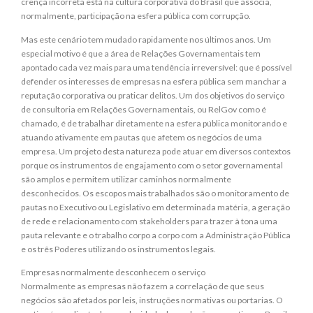
crença incorreta está na cultura corporativa do Brasil que associa,
normalmente, participação na esfera pública com corrupção.
Mas este cenário tem mudado rapidamente nos últimos anos. Um
especial motivo é que a área de Relações Governamentais tem
apontado cada vez mais para uma tendência irreversível: que é possível
defender os interesses de empresas na esfera pública sem manchar a
reputação corporativa ou praticar delitos. Um dos objetivos do serviço
de consultoria em Relações Governamentais, ou RelGov como é
chamado, é de trabalhar diretamente na esfera pública monitorando e
atuando ativamente em pautas que afetem os negócios de uma
empresa. Um projeto desta natureza pode atuar em diversos contextos
porque os instrumentos de engajamento com o setor governamental
são amplos e permitem utilizar caminhos normalmente
desconhecidos. Os escopos mais trabalhados são o monitoramento de
pautas no Executivo ou Legislativo em determinada matéria, a geração
de rede e relacionamento com stakeholders para trazer à tona uma
pauta relevante e o trabalho corpo a corpo com a Administração Pública
e os três Poderes utilizando os instrumentos legais.
Empresas normalmente desconhecem o serviço
Normalmente as empresas não fazem a correlação de que seus
negócios são afetados por leis, instruções normativas ou portarias. O