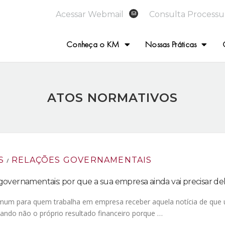
Acessar Webmail
Consulta Processu
Conheça o KM
Nossas Práticas
ATOS NORMATIVOS
S
RELAÇÕES GOVERNAMENTAIS
/
governamentais: por que a sua empresa ainda vai precisar de
um para quem trabalha em empresa receber aquela notícia de que um
ando não o próprio resultado financeiro porque …