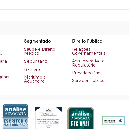
Segmentado
Direito Público
Saúde e Direito
Relações
Médico
Governamentais
s
Securitário
Administrativo e
rial
Regulatório
Bancário
Previdenciário
itais
Maritímo e
Servidor Público
Aduaneiro