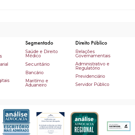
Segmentado
Direito Público
Saúde e Direito
Relações
Médico
Governamentais
s
Securitário
Administrativo e
rial
Regulatório
Bancário
Previdenciário
itais
Maritímo e
Servidor Público
Aduaneiro