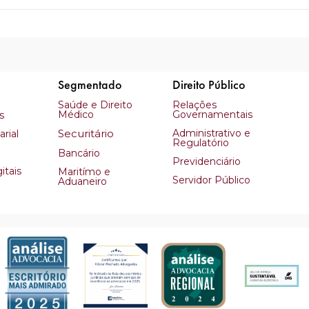
Segmentado
Direito Público
Saúde e Direito
Relações
Médico
Governamentais
s
Securitário
Administrativo e
rial
Regulatório
Bancário
Previdenciário
itais
Maritímo e
Servidor Público
Aduaneiro