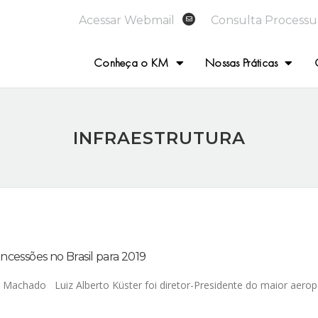
Acessar Webmail
Consulta Processu
Conheça o KM
Nossas Práticas
INFRAESTRUTURA
ncessões no Brasil para 2019
er Machado Luiz Alberto Küster foi diretor-Presidente do maior aero