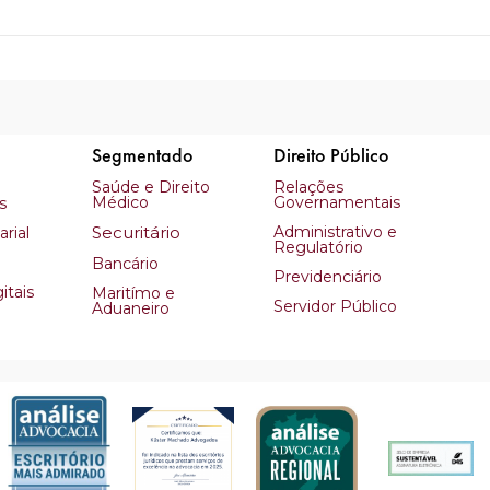
Segmentado
Direito Público
Saúde e Direito
Relações
Médico
Governamentais
s
Securitário
Administrativo e
rial
Regulatório
Bancário
Previdenciário
itais
Maritímo e
Servidor Público
Aduaneiro