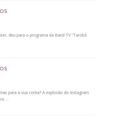
IOS
 Küster, deu para o programa da Band TV “Tarobá
IOS
lemas para a sua conta? A explosão do Instagram
ara …