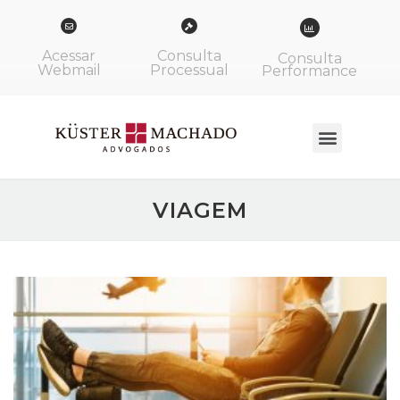
Acessar
Consulta
Consulta
Webmail
Processual
Performance
VIAGEM