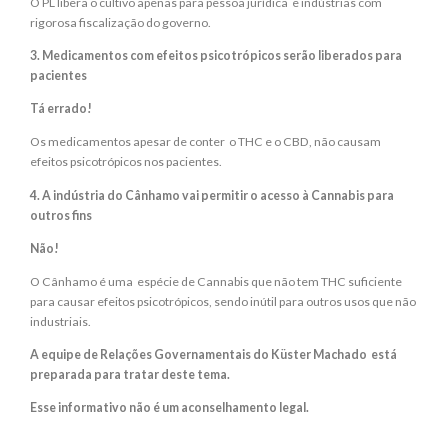
O PL libera o cultivo apenas para pessoa jurídica e indústrias com
rigorosa fiscalização do governo.
3. Medicamentos com efeitos psicotrópicos serão liberados para
pacientes
Tá errado!
Os medicamentos apesar de conter o THC e o CBD, não causam
efeitos psicotrópicos nos pacientes.
4. A indústria do Cânhamo vai permitir o acesso à Cannabis para
outros fins
Não!
O Cânhamo é uma espécie de Cannabis que não tem THC suficiente
para causar efeitos psicotrópicos, sendo inútil para outros usos que não
industriais.
A equipe de Relações Governamentais do Küster Machado está
preparada para tratar deste tema.
Esse informativo não é um aconselhamento legal.