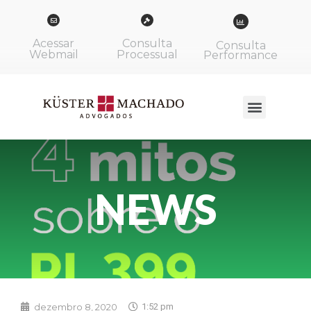
Acessar
Consulta
Consulta
Webmail
Processual
Performance
NEWS
dezembro 8, 2020
1:52 pm